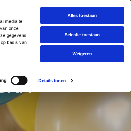
Alles toestaan
al media te
 BALLON DECORATIE
 van onze
Offerte
trending_flat
Selectie toestaan
deze gegevens
aanvragen
ONNEN BEDRUKKEN
 op basis van
Weigeren
ing
Details tonen
RDAM