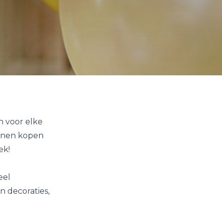
n voor elke
nnen kopen
ek!
eel
n decoraties,