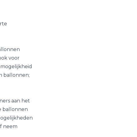
erte
allonnen
ook voor
 mogelijkheid
m ballonnen;
ners aan het
e ballonnen
mogelijkheden
of neem