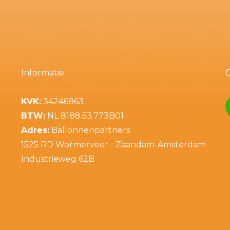
Informatie
KVK:
34246863
BTW:
NL 8188.53.773B01
Adres:
Ballonnenpartners
1525 RD Wormerveer - Zaandam-Amsterdam
Industrieweg 62B