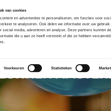
ik van cookies
ontent en advertenties te personaliseren, om functies voor soci
NPILAAR
HELIUM BALLONNEN
HELIUM BALLON TROSSEN
REUZE
erkeer te analyseren. Ook delen we informatie over uw gebruik
or social media, adverteren en analyse. Deze partners kunnen 
PECIALS
BALLONNEN BEZORGSERVICE
BALLON KLEUREN
BALL
ormatie die u aan ze heeft verstrekt of die ze hebben verzameld
es.
Voorkeuren
Statistieken
Market
LONNEN AMSTE