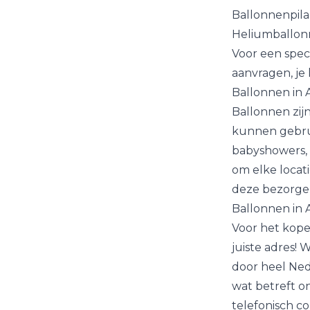
Ballonnenpil
Heliumballo
Voor een spec
aanvragen
, j
Ballonnen in
Ballonnen zij
kunnen gebrui
babyshowers, 
om elke locat
deze bezorgen
Ballonnen in
Voor het kope
juiste adres!
door heel Ned
wat betreft o
telefonisch c