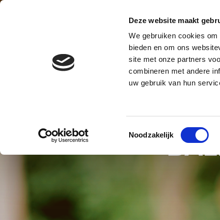
Contact
Blog
Over ons
Privacy en AVG
Deze website maakt gebru
We gebruiken cookies om c
BALLONNENBOOG
BALLONNE
bieden en om ons websitev
site met onze partners vo
BALLONNEN DECORATIES S
combineren met andere inf
uw gebruik van hun servic
Toestemmingsselectie
Noodzakelijk
BAL