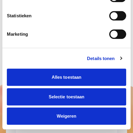
Statistieken
Naam
Marketing
Emailadres
Details tonen
Telefoonnummer
Alles toestaan
Afleverplaats
Selectie toestaan
Datum
Weigeren
Bericht