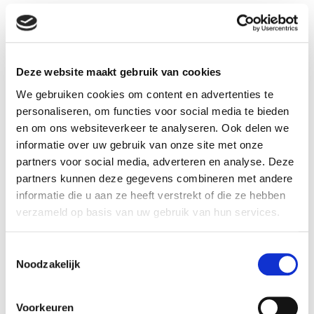
ballonnenboog of andere ballonnen decoraties.
Stuur ons een bericht met het gewenste model,
gewenste kleuren en afleveradres. U wordt
Deze website maakt gebruik van cookies
binnen 24 uur beantwoord.
We gebruiken cookies om content en advertenties te
TIP: als u losse ballonnen erbij wilt in dezelfde
personaliseren, om functies voor social media te bieden
en om ons websiteverkeer te analyseren. Ook delen we
kleuren zijn deze te bestellen via onze
informatie over uw gebruik van onze site met onze
feestartikelen webshop.
partners voor social media, adverteren en analyse. Deze
partners kunnen deze gegevens combineren met andere
info@ballonnenpartners.nl
informatie die u aan ze heeft verstrekt of die ze hebben
06- 394 489 21
verzameld op basis van uw gebruik van hun services.
06- 394 489 22
Ballonnenpartners, 1525 RD Wormerveer -
Zaandam-Amsterdam, Industrieweg 62B
Toestemmingsselectie
Noodzakelijk
Voorkeuren