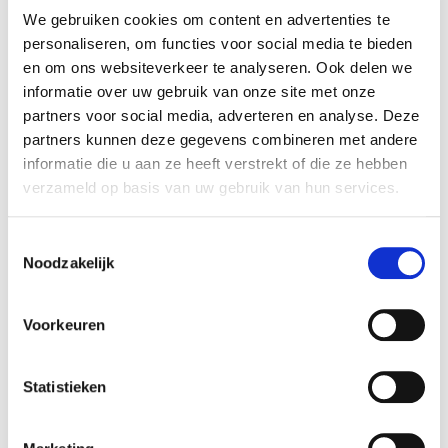
We gebruiken cookies om content en advertenties te
één
verjaardag
,
bruiloft, Sarah, Abraham,
personaliseren, om functies voor social media te bieden
bedrijfsfeest, winkel(opening) evenement,
en om ons websiteverkeer te analyseren. Ook delen we
of
zomaar als
verrassing!
informatie over uw gebruik van onze site met onze
Kleurrijke ballonnenboog Den Helder
partners voor social media, adverteren en analyse. Deze
De kleuren van de boog van ballonnen mag u zelf
partners kunnen deze gegevens combineren met andere
informatie die u aan ze heeft verstrekt of die ze hebben
bepalen.
verzameld op basis van uw gebruik van hun services.
Of u één kleur of meer kleuren wenst, hier komen
geen kosten meer bij.
Toestemmingsselectie
Bijvoorbeeld een witte boog voor een huwelijk of
Noodzakelijk
een bont gekleurde ballonnenboog voor een
verjaardag.
Voorkeuren
Zie
kleurenwaaier
voor de ballonnen kleuren.
Alles is mogelijk!
Statistieken
De transportkosten voor Den Helder zijn
€ 22,50
inclusief btw