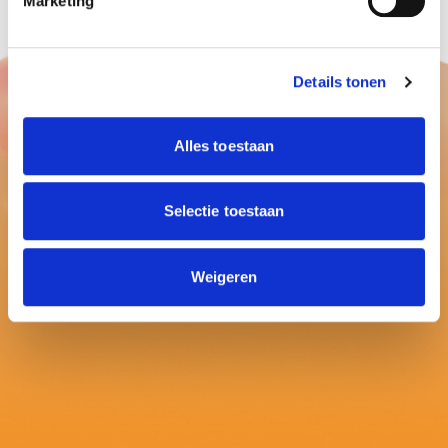
Marketing
Details tonen
Alles toestaan
Selectie toestaan
Weigeren