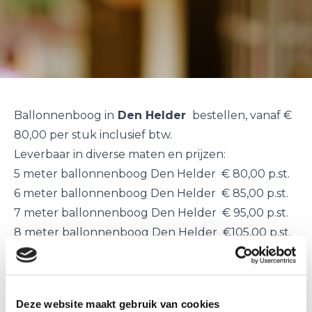
Ballonnenboog in
Den Helder
bestellen, vanaf €
80,00 per stuk inclusief btw.
Leverbaar in diverse maten en prijzen:
5 meter ballonnenboog Den Helder € 80,00 p.st.
6 meter ballonnenboog Den Helder € 85,00 p.st.
7 meter ballonnenboog Den Helder € 95,00 p.st.
8 meter ballonnenboog Den Helder €105,00 p.st.
De
ballonnenbogen
worden kant en klaar in
Den
Helder
geleverd
en
geplaatst
op de door u
gewenste plaats en tijd.
Deze website maakt gebruik van cookies
Een
ballonnenboog
is uitermate geschikt voor