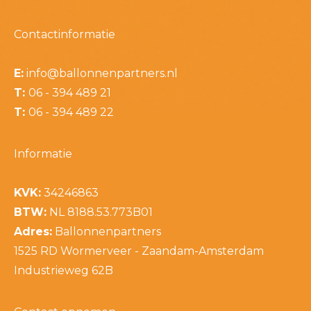
Contactinformatie
E:
info@ballonnenpartners.nl
T:
06 - 394 489 21
T:
06 - 394 489 22
Informatie
KVK:
34246863
BTW:
NL 8188.53.773B01
Adres:
Ballonnenpartners
1525 RD Wormerveer - Zaandam-Amsterdam
Industrieweg 62B