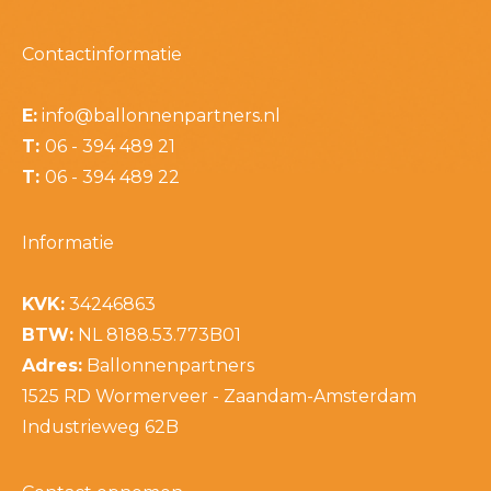
Contactinformatie
E:
info@ballonnenpartners.nl
T:
06 - 394 489 21
T:
06 - 394 489 22
Informatie
KVK:
34246863
BTW:
NL 8188.53.773B01
Adres:
Ballonnenpartners
1525 RD Wormerveer - Zaandam-Amsterdam
Industrieweg 62B