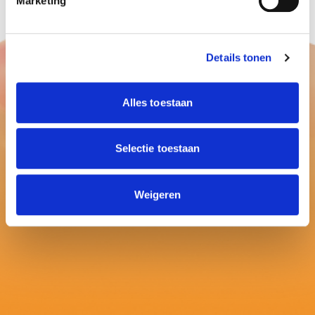
Marketing
Details tonen
Alles toestaan
Selectie toestaan
Weigeren