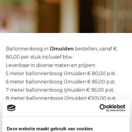
Ballonnenboog in
IJmuiden
bestellen, vanaf €
80,00 per stuk inclusief btw.
Leverbaar in diverse maten en prijzen:
5 meter ballonnenboog IJmuiden € 80,00 p.st.
6 meter ballonnenboog IJmuiden € 85,00 p.st.
7 meter ballonnenboog Ijmuiden € 95,00 p.st.
8 meter ballonnenboog IJmuiden €105,00 p.st.
De
ballonnenbogen
worden kant en klaar in
IJmuiden
geleverd
en
geplaatst
op de door u
gewenste plaats en tijd.
Deze website maakt gebruik van cookies
Een
ballonnenboog
is uitermate geschikt voor