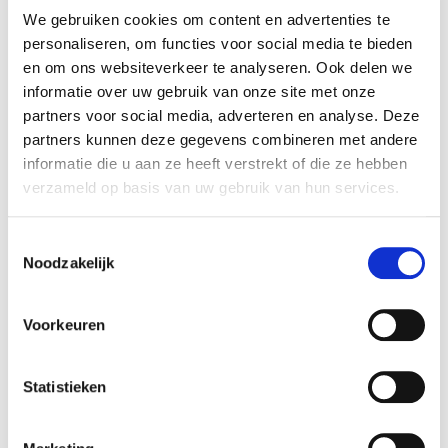
We gebruiken cookies om content en advertenties te
één
verjaardag
,
bruiloft, Sarah, Abraham,
personaliseren, om functies voor social media te bieden
bedrijfsfeest, winkel(opening) evenement,
en om ons websiteverkeer te analyseren. Ook delen we
of
zomaar als
verrassing!
informatie over uw gebruik van onze site met onze
Kleurrijke ballonnenboog IJmuiden
partners voor social media, adverteren en analyse. Deze
De kleuren van de boog van ballonnen mag u zelf
partners kunnen deze gegevens combineren met andere
informatie die u aan ze heeft verstrekt of die ze hebben
bepalen.
verzameld op basis van uw gebruik van hun services.
Of u één kleur of meer kleuren wenst, hier komen
geen kosten meer bij.
Toestemmingsselectie
Bijvoorbeeld een witte boog voor een huwelijk of
Noodzakelijk
een bont gekleurde ballonnenboog voor een
verjaardag.
Voorkeuren
Zie
kleurenwaaier
voor de ballonnen kleuren.
Alles is mogelijk!
Statistieken
De transportkosten voor IJmuiden zijn € 20,00
inclusief btw