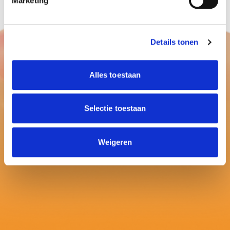
Marketing
Details tonen
Alles toestaan
Selectie toestaan
Weigeren