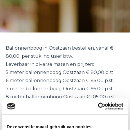
Ballonnenboog in Oostzaan bestellen, vanaf €
80,00 per stuk inclusief btw.
Leverbaar in diverse maten en prijzen:
5 meter ballonnenboog Oostzaan € 80,00 p.st.
6 meter ballonnenboog Oostzaan € 85,00 p.st.
7 meter ballonnenboog Oostzaan € 95,00 p.st.
8 meter ballonnenboog Oostzaan € 105,00 p.st.
De
ballonnenbogen
worden kant en klaar in
Oostzaan
geleverd
en
geplaatst
op de door u
gewenste plaats en tijd.
Deze website maakt gebruik van cookies
Een
ballonnenboog
is uitermate geschikt voor