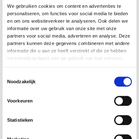
We gebruiken cookies om content en advertenties te
één
verjaardag
,
bruiloft, Sarah, Abraham,
personaliseren, om functies voor social media te bieden
bedrijfsfeest, winkel(opening) evenement,
en om ons websiteverkeer te analyseren. Ook delen we
of
zomaar als
verrassing!
informatie over uw gebruik van onze site met onze
Kleurrijke ballonnenboog oostzaan
partners voor social media, adverteren en analyse. Deze
De kleuren van de boog van ballonnen mag u zelf
partners kunnen deze gegevens combineren met andere
informatie die u aan ze heeft verstrekt of die ze hebben
bepalen.
verzameld op basis van uw gebruik van hun services.
Of u één kleur of meer kleuren wenst, hier komen
geen kosten meer bij.
Toestemmingsselectie
Bijvoorbeeld een witte boog voor een huwelijk of
Noodzakelijk
een bont gekleurde ballonnenboog voor een
verjaardag.
Voorkeuren
Zie
kleurenwaaier
voor de ballonnen kleuren.
Alles is mogelijk!
Statistieken
De transportkosten voor Oostzaan zijn € 7,50
inclusief btw