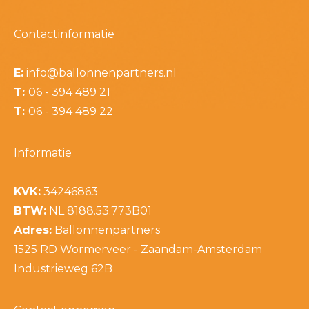
Contactinformatie
E:
info@ballonnenpartners.nl
T:
06 - 394 489 21
T:
06 - 394 489 22
Informatie
KVK:
34246863
BTW:
NL 8188.53.773B01
Adres:
Ballonnenpartners
1525 RD Wormerveer - Zaandam-Amsterdam
Industrieweg 62B