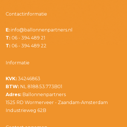
Contactinformatie
E:
info@ballonnenpartners.nl
T:
06 - 394 489 21
T:
06 - 394 489 22
Informatie
KVK:
34246863
BTW:
NL 8188.53.773B01
Adres:
Ballonnenpartners
1525 RD Wormerveer - Zaandam-Amsterdam
Industrieweg 62B