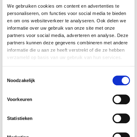
We gebruiken cookies om content en advertenties te
Gaat u binnenkort
trouwen
of heeft u
personaliseren, om functies voor social media te bieden
een
feestelijk gelegenheid
in de buurt
en om ons websiteverkeer te analyseren. Ook delen we
van
Beverwijk
dan bent u bij Ballonnenpartners
informatie over uw gebruik van onze site met onze
op het juiste adres.
partners voor social media, adverteren en analyse. Deze
De ballonnen bezorgen we kant en klaar op de
partners kunnen deze gegevens combineren met andere
informatie die u aan ze heeft verstrekt of die ze hebben
door u gewenste locatie en tijd.
verzameld op basis van uw gebruik van hun services.
Heeft u nog vragen over onze ballonnen
Toestemmingsselectie
decoraties of een ander product, neem dan
Noodzakelijk
vrijblijvend contact
met ons op.
Via de mail geven we u graag een vrijblijvende
Voorkeuren
offerte.
Al onze prijzen vermelden we
inclusief
Statistieken
btw,
zodat u achteraf niet voor verrassingen komt
te staan.
ballonnen bezorgservice