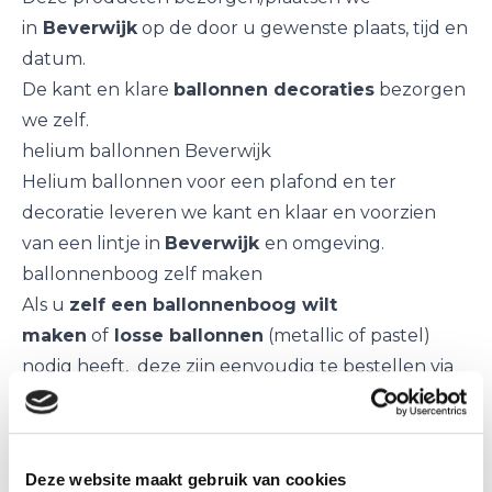
in
Beverwijk
op de door u gewenste plaats, tijd en
datum.
De kant en klare
ballonnen decoraties
bezorgen
we zelf.
helium ballonnen Beverwijk
Helium ballonnen
voor een plafond en ter
decoratie leveren we kant en klaar en voorzien
van een lintje in
Beverwijk
en omgeving.
ballonnenboog zelf maken
Als u
zelf een ballonnenboog wilt
maken
of
losse ballonnen
(metallic of pastel)
nodig heeft, deze zijn eenvoudig te bestellen via
de webshop
(24 uur per dag bereikbaar). Deze worden bij u
afgeleverd in
Beverwijk
via PostNL.
Deze website maakt gebruik van cookies
ballonnen voor bruiloft Beverwijk