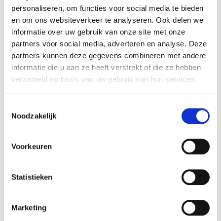
personaliseren, om functies voor social media te bieden
bij
ballonnen pilaren
.
en om ons websiteverkeer te analyseren. Ook delen we
informatie over uw gebruik van onze site met onze
helium ballonnen
partners voor social media, adverteren en analyse. Deze
Diemen vanaf € 1,90 per
partners kunnen deze gegevens combineren met andere
informatie die u aan ze heeft verstrekt of die ze hebben
stuk
verzameld op basis van uw gebruik van hun services.
U heeft al
helium
ballonnen
vanaf
€
Toestemmingsselectie
1,90
per stuk inclusief btw in Diemen.
Noodzakelijk
Met helium ballonnen is heel veel mogelijk.
U kunt deze tegen het plafond laten zweven als
Voorkeuren
ballonnen hemel, trosjes van maken voor op tafel
of op de grond.
Statistieken
Kant en klaar helium trosjes
.
De
prijzen
van losse helium ballonnen zijn
afhankelijk van de afname, bij grotere bestelling
Marketing
worden deze automatisch goedkoper.