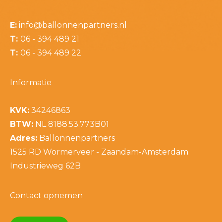
E:
info@ballonnenpartners.nl
T:
06 - 394 489 21
T:
06 - 394 489 22
Informatie
KVK:
34246863
BTW:
NL 8188.53.773B01
Adres:
Ballonnenpartners
1525 RD Wormerveer - Zaandam-Amsterdam
Industrieweg 62B
Contact opnemen