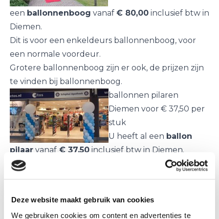
een
ballonnenboog
vanaf
€ 80,00
inclusief btw in
Diemen.
Dit is voor een enkeldeurs ballonnenboog, voor
een normale voordeur.
Grotere ballonnenboog zijn er ook, de prijzen zijn
te vinden bij
ballonnenboog
.
ballonnen pilaren
Diemen voor € 37,50 per
stuk
U heeft al een
ballon
pilaar
vanaf
€ 37,50
inclusief btw in Diemen.
Dit is voor een ballon pilaar van c.a. 2,25 meter
hoog zonder top ballon.
Een ballon staander met een grote top ballon zijn
Deze website maakt gebruik van cookies
€40,00 per stuk.
We gebruiken cookies om content en advertenties te
Afwijkende maten en top ballonnen zijn te vinden