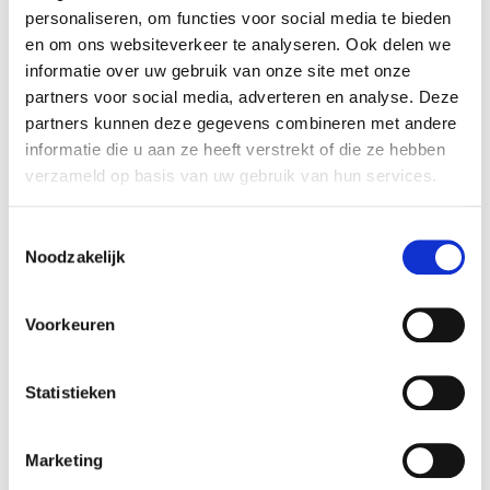
personaliseren, om functies voor social media te bieden
bij
ballonnen pilaren
.
en om ons websiteverkeer te analyseren. Ook delen we
informatie over uw gebruik van onze site met onze
helium ballonnen Huizen
partners voor social media, adverteren en analyse. Deze
vanaf € 1,90 per stuk
partners kunnen deze gegevens combineren met andere
informatie die u aan ze heeft verstrekt of die ze hebben
U heeft al
helium
verzameld op basis van uw gebruik van hun services.
ballonnen
vanaf
€
1,90
per stuk inclusief
Toestemmingsselectie
btw in Huizen.
Noodzakelijk
Met helium ballonnen is heel veel mogelijk.
U kunt deze tegen het plafond laten zweven als
Voorkeuren
ballonnen hemel, trosjes van maken voor op tafel
of op de grond.
Statistieken
Kant en klaar helium trosjes
.
De
prijzen
van losse helium ballonnen zijn
afhankelijk van de afname, bij grotere bestelling
Marketing
worden deze automatisch goedkoper.