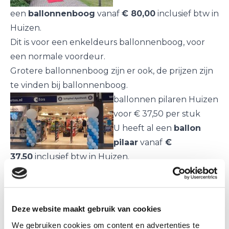
een
ballonnenboog
vanaf
€ 80,00
inclusief btw in
Huizen.
Dit is voor een enkeldeurs ballonnenboog, voor
een normale voordeur.
Grotere ballonnenboog zijn er ook, de prijzen zijn
te vinden bij
ballonnenboog
.
ballonnen pilaren Huizen
voor € 37,50 per stuk
U heeft al een
ballon
pilaar
vanaf
€
37,50
inclusief btw in Huizen.
Dit is voor een ballon pilaar van c.a. 2,25 meter
hoog zonder top ballon.
Een ballon staander met een grote top ballon zijn
Deze website maakt gebruik van cookies
€ 40,00 per stuk.
We gebruiken cookies om content en advertenties te
Afwijkende maten en top ballonnen zijn te vinden