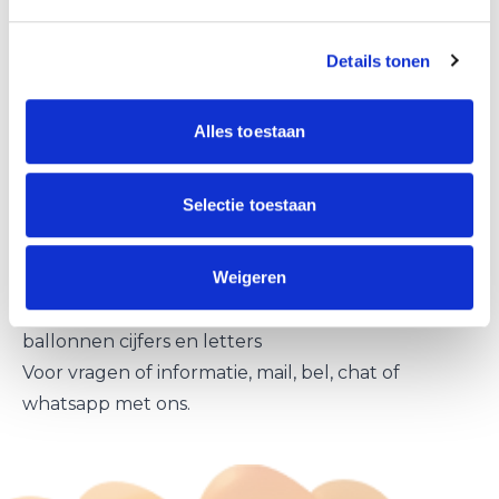
ballondecoraties Huizen
Naast ballonnenbogen, ballon pilaren en helium
Details tonen
ballonnen leveren we ook
andere
ballondecoraties
in Huizen.
Alles toestaan
helium ballon trossen
Selectie toestaan
ballonnen slingers
hart van ballonnen
Weigeren
reuze ballonnen decoraties
ballonnen netten met lucht en helium ballonnen
ballonnen cijfers en letters
Voor vragen of informatie, mail, bel, chat of
whatsapp met ons.