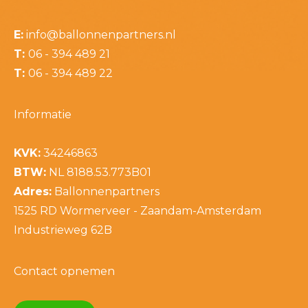
E:
info@ballonnenpartners.nl
T:
06 - 394 489 21
T:
06 - 394 489 22
Informatie
KVK:
34246863
BTW:
NL 8188.53.773B01
Adres:
Ballonnenpartners
1525 RD Wormerveer - Zaandam-Amsterdam
Industrieweg 62B
Contact opnemen