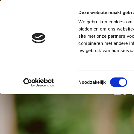
Contact
Blog
Over ons
Privacy en AVG
Deze website maakt gebru
We gebruiken cookies om c
BALLONNENBOOG
BALLONNE
bieden en om ons websitev
site met onze partners vo
BALLONNEN DECORATIES S
combineren met andere inf
uw gebruik van hun servic
Toestemmingsselectie
Noodzakelijk
BA