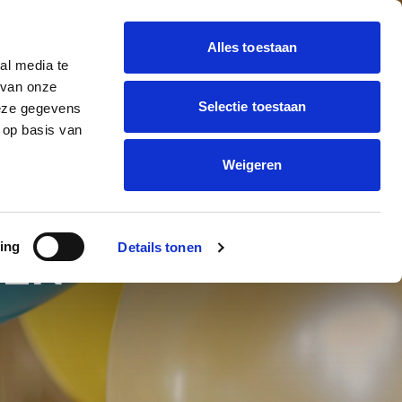
Alles toestaan
al media te
 BALLON DECORATIE
 van onze
Offerte
trending_flat
Selectie toestaan
deze gegevens
aanvragen
ONNEN BEDRUKKEN
 op basis van
Weigeren
ing
Details tonen
DEN