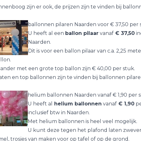
nenboog zijn er ook, de prijzen zijn te vinden bij
ballon
ballonnen pilaren Naarden voor € 37,50 per 
U heeft al een
ballon pilaar
vanaf
€ 37,50
in
Naarden.
Dit is voor een ballon pilaar van c.a. 2,25 met
llon.
ander met een grote top ballon zijn € 40,00 per stuk.
ten en top ballonnen zijn te vinden bij
ballonnen pilar
helium ballonnen Naarden vanaf € 1,90 per 
U heeft al
helium ballonnen
vanaf
€ 1,90
pe
inclusief btw in Naarden.
Met helium ballonnen is heel veel mogelijk.
U kunt deze tegen het plafond laten zweven
el, trosjes van maken voor op tafel of op de grond.