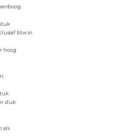
nenboog
.
stuk
clusief btw in
er hoog
en
.
stuk
r stuk
 als