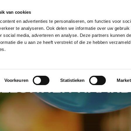
ik van cookies
ontent en advertenties te personaliseren, om functies voor soci
NPILAAR
HELIUM BALLONNEN
HELIUM BALLON TROSSEN
REUZE
erkeer te analyseren. Ook delen we informatie over uw gebruik
or social media, adverteren en analyse. Deze partners kunnen 
PECIALS
BALLONNEN BEZORGSERVICE
BALLON KLEUREN
BALL
ormatie die u aan ze heeft verstrekt of die ze hebben verzameld
es.
Voorkeuren
Statistieken
Market
LLONNEN NAAR