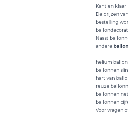
Kant en klaar 
De
prijzen
van
bestelling wo
ballondecorat
Naast ballonn
andere
ballo
helium ballon
ballonnen sli
hart van ball
reuze ballonn
ballonnen net
ballonnen cijf
Voor vragen of