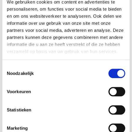
We gebruiken cookies om content en advertenties te
Afwijkende maten en top ballonnen zijn te vinden
personaliseren, om functies voor social media te bieden
bij
ballonnen pilaren
.
en om ons websiteverkeer te analyseren. Ook delen we
informatie over uw gebruik van onze site met onze
partners voor social media, adverteren en analyse. Deze
helium ballonnen
partners kunnen deze gegevens combineren met andere
Purmerend vanaf € 1,90
informatie die u aan ze heeft verstrekt of die ze hebben
per stuk
verzameld op basis van uw gebruik van hun services.
U heeft al
helium
ballonnen
vanaf
€
Toestemmingsselectie
Noodzakelijk
1,90
per stuk inclusief btw in Purmerend.
Met helium ballonnen is heel veel mogelijk.
U kunt deze tegen het plafond laten zweven als
Voorkeuren
ballonnen hemel, trosjes van maken voor op tafel
of op de grond.
Statistieken
Kant en klaar helium trosjes
.
De
prijzen
van losse helium ballonnen zijn
Marketing
afhankelijk van de afname, bij grotere bestelling