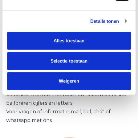
worden deze automatisch goedkoper.
ballondecoraties Purmerend
Details tonen
Naast ballonnenbogen, ballon pilaren en helium
ballonnen leveren we ook
Alles toestaan
andere
ballondecoraties
in Purmerend.
helium ballon trossen
Selectie toestaan
ballonnen slingers
hart van ballonnen
Weigeren
reuze ballonnen decoraties
ballonnen netten met lucht en helium ballonnen
ballonnen cijfers en letters
Voor vragen of informatie, mail, bel, chat of
whatsapp met ons.