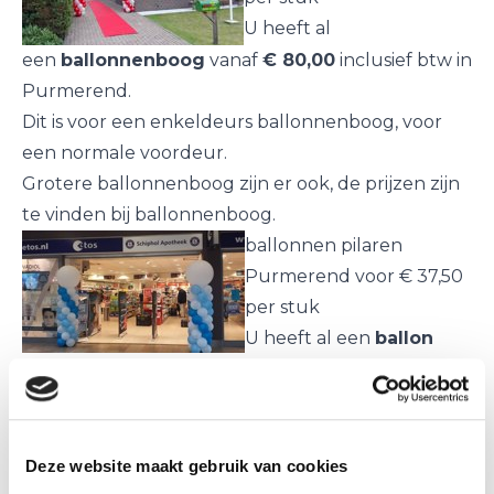
U heeft al
een
ballonnenboog
vanaf
€ 80,00
inclusief btw in
Purmerend.
Dit is voor een enkeldeurs ballonnenboog, voor
een normale voordeur.
Grotere ballonnenboog zijn er ook, de prijzen zijn
te vinden bij
ballonnenboog
.
ballonnen pilaren
Purmerend voor € 37,50
per stuk
U heeft al een
ballon
pilaar
vanaf
€ 37,50
inclusief btw in Purmerend.
Dit is voor een ballon pilaar van c.a. 2,25 meter
hoog zonder top ballon.
Een ballon staander met een grote top ballon zijn
Deze website maakt gebruik van cookies
€ 40,00 per stuk.