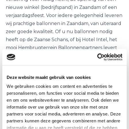
nieuwe winkel (bedrijfspand) in Zaandam of een
verjaardagsfeest. Voor iedere gelegenheid leveren
wij prachtige ballonnen in Zaandam, van uiteraard
zeer goede kwaliteit. Of u nu ballonnen nodig
heeft op de Zaanse Schans, of bij Hotel Intel, het
mooi Hembrugterrein Ballonnenpartners levert
overal in Zaandam
Ballonnen decoraties Zaandam
Ballonnenpartners levert tegen zeer scherpe
Deze website maakt gebruik van cookies
tarieven ballonnen in Zaandam. Hierbij kunt u
We gebruiken cookies om content en advertenties te
denken aan verschillende soorten ballonnen
personaliseren, om functies voor social media te bieden
decoraties, zoals:
en om ons websiteverkeer te analyseren. Ook delen we
Ballonnenboog
in Zaandam, ons tarief vanaf €
informatie over uw gebruik van onze site met onze
66,12
partners voor social media, adverteren en analyse. Deze
Ballonnenpilaar
in Zaandam, ons tarief vanaf €
partners kunnen deze gegevens combineren met andere
informatie die u aan ze heeft verstrekt of die ze hebben
30,99