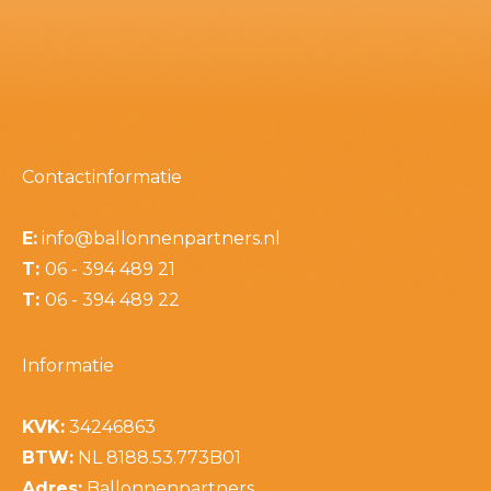
Contactinformatie
E:
info@ballonnenpartners.nl
T:
06 - 394 489 21
T:
06 - 394 489 22
Informatie
KVK:
34246863
BTW:
NL 8188.53.773B01
Adres:
Ballonnenpartners