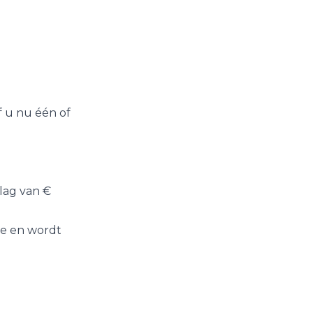
f u nu één of
lag van €
ie en wordt