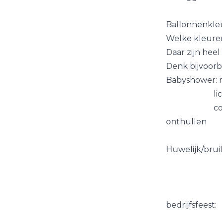
Ballonnenkle
Welke kleure
Daar zijn heel
Denk bijvoorb
Babyshower: r
lichtblau
combinatie 
onthullen
Huwelijk/brui
kleuren va
kleuren
bedrijfsfeest:
kleuren 