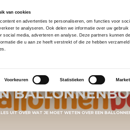
ik van cookies
ontent en advertenties te personaliseren, om functies voor soci
NPILAAR
HELIUM BALLONNEN
HELIUM BALLON TROSSEN
REUZE
erkeer te analyseren. Ook delen we informatie over uw gebruik
or social media, adverteren en analyse. Deze partners kunnen 
PECIALS
BALLONNEN BEZORGSERVICE
BALLON KLEUREN
BALL
ormatie die u aan ze heeft verstrekt of die ze hebben verzameld
es.
 BLOG LEGGEN WI
R WAT JE MOET 
Voorkeuren
Statistieken
Market
EN BALLONNENBO
ALLES UIT OVER WAT JE MOET WETEN OVER EEN BALLONN