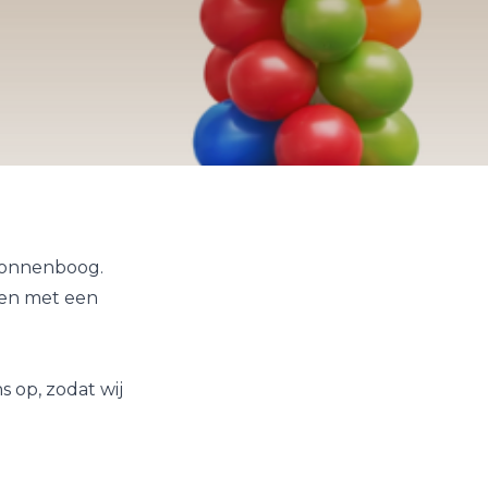
llonnenboog.
den met een
 op, zodat wij