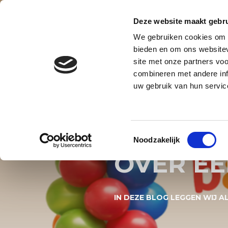
Contact
Blog
Over ons
Privacy en AVG
Deze website maakt gebru
We gebruiken cookies om c
BALLONNENBOOG
BALLONNE
bieden en om ons websitev
site met onze partners vo
BALLONNEN DECORATIES S
combineren met andere inf
uw gebruik van hun servic
IN DEZE
UIT OVE
Toestemmingsselectie
Noodzakelijk
OVER E
IN DEZE BLOG LEGGEN WIJ 