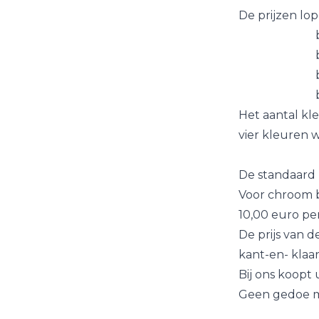
De prijzen lo
b
ballonne
ballonne
ballonnen
Het aantal kle
vier kleuren w
De standaard 
Voor chroom b
10,00 euro per 
De prijs van d
kant-en- klaar
Bij ons koopt
Geen gedoe me