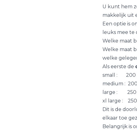
U kunt hem zo 
makkelijk uit 
Een optie is o
leuks mee te 
Welke maat b
Welke maat ba
welke gelegen
Als eerste de
small : 200 
medium : 200
large : 250 
xl large : 25
Dit is de door
elkaar toe g
Belangrijk is 