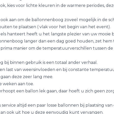
ook, kies voor lichte kleuren in de warmere periodes, d
 ook aan om de ballonnenboog zoveel mogelijk in de s
buiten te plaatsen ( vlak voor het begin van het event).
gels hanteert heeft u het langste plezier van uw mooie 
lonnenboog langer dan een dag goed houden, zet hem t
 prima manier om de temperatuurverschillen tussen de
 bij binnen gebruik is een totaal ander verhaal.
een last van weersinvloeden en bij constante temperatuu
) gaan deze zeer lang mee.
e weken aan toe.
rhoopt een ballon lek gaan, daar hoeft u zich geen zor
s service altijd een paar losse ballonnen bij plaatsing va
an ook uit hoe u deze eenvoudig kunt vervangen.