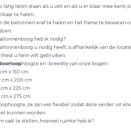
lang laten staan als u wilt en als u er klaar mee bent, is 
elkaar te halen.
m de ballonnen eraf te halen en het frame te bewaren om
doen.
allonnenboog heb ik nodig?
llonnenboog u nodig heeft, is afhankelijk van de locati
heid u hem wilt gebruiken.
doorloop
hoogte en -breedte van onze bogen:
cm x 150 cm
 cm x 200 cm
cm x 225 cm
0 cm x 275 cm
loophoogte, ze zijn wel flexibel zodat deze verder uit elk
ezet kunnen worden.
om vast te stellen, hoeveel ruimte heb ik?