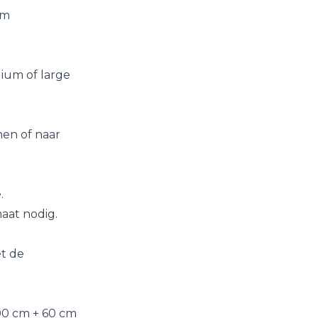
um
dium of large
nen of naar
.
aat nodig.
t de
0 cm + 60 cm