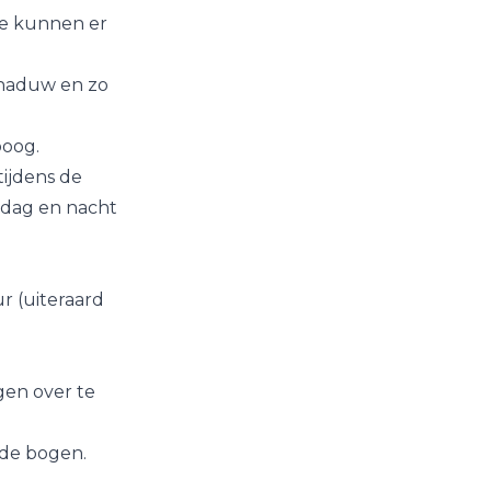
eze kunnen er
chaduw en zo
boog.
ijdens de
 dag en nacht
r (uiteraard
gen over te
n de bogen.