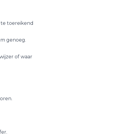
te toereikend
uim genoeg.
wijzer of waar
toren.
er.