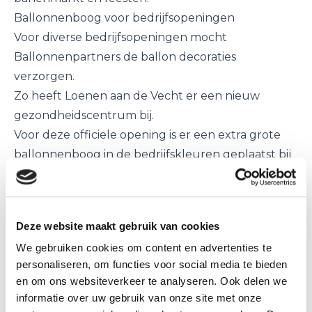
Ballonnenboog voor bedrijfsopeningen
Voor diverse bedrijfsopeningen mocht
Ballonnenpartners de ballon decoraties
verzorgen.
Zo heeft Loenen aan de Vecht er een nieuw
gezondheidscentrum bij.
Voor deze officiele opening is er een extra grote
ballonnenboog in de bedrijfskleuren geplaatst bij
de entree.
Kringloop winkel De Arm in Utrecht uitgebreid
met weer een nieuw en sfeervolle winkel in het
Deze website maakt gebruik van cookies
centrum.
We gebruiken cookies om content en advertenties te
Voor de opening van deze winkel ook een in
personaliseren, om functies voor social media te bieden
bedrijfskleuren gemaakte ballonnenboog
en om ons websiteverkeer te analyseren. Ook delen we
geplaatst.
informatie over uw gebruik van onze site met onze
De nieuwe winkel is gevestigd aan de Oudegracht