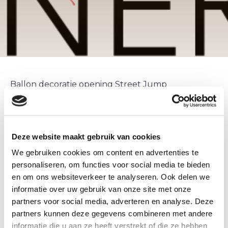
Ballon decoratie opening Street Jump
Wormerveer.
Voor de opening van een nieuw filiaal van Street
Jump mocht Ballonnenpartners de
ballon
Deze website maakt gebruik van cookies
decoratie
verzorgen.
We gebruiken cookies om content en advertenties te
Street Jump is een indoor trampolinepark, leuk
personaliseren, om functies voor social media te bieden
om zich uit te leven en uitermate geschikt voor
en om ons websiteverkeer te analyseren. Ook delen we
kinder partijen.
informatie over uw gebruik van onze site met onze
Gratis parkeren in Wormerveer en ruime
partners voor social media, adverteren en analyse. Deze
openingstijden.
partners kunnen deze gegevens combineren met andere
informatie die u aan ze heeft verstrekt of die ze hebben
Geeft u een feestje bij Street Jump Wormerveer,