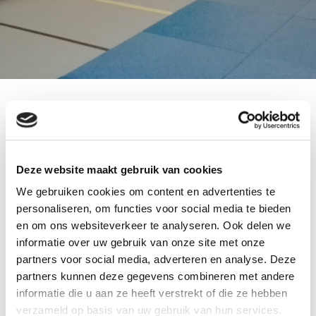
Voor de Open European Special Needs
Tournament en de Open Beverwijk G-Judo
tournament op 9 en 10 april een aantal
ballon
Deze website maakt gebruik van cookies
decoraties
geleverd.
We gebruiken cookies om content en advertenties te
Onder ander één zes meter
ballonnen boog
, zes
personaliseren, om functies voor social media te bieden
ballon pilaren
en 200
helium ballonnen
in acht
en om ons websiteverkeer te analyseren. Ook delen we
trossen.
informatie over uw gebruik van onze site met onze
De judo toernooi werden gehouden in de
Walvis
partners voor social media, adverteren en analyse. Deze
te Beverwijk
.
partners kunnen deze gegevens combineren met andere
informatie die u aan ze heeft verstrekt of die ze hebben
verzameld op basis van uw gebruik van hun services.
Ballonnenpartners.nl