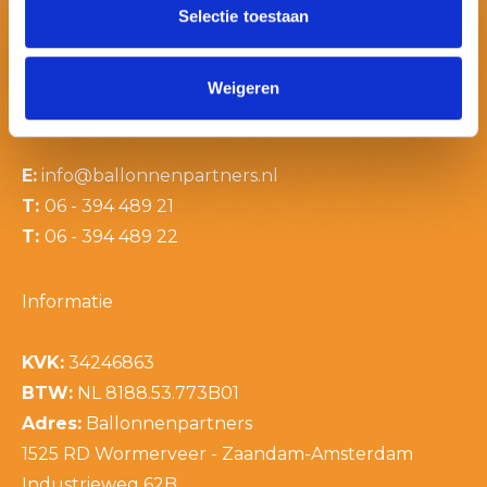
Selectie toestaan
Weigeren
Contactinformatie
E:
info@ballonnenpartners.nl
T:
06 - 394 489 21
T:
06 - 394 489 22
Informatie
KVK:
34246863
BTW:
NL 8188.53.773B01
Adres:
Ballonnenpartners
1525 RD Wormerveer - Zaandam-Amsterdam
Industrieweg 62B