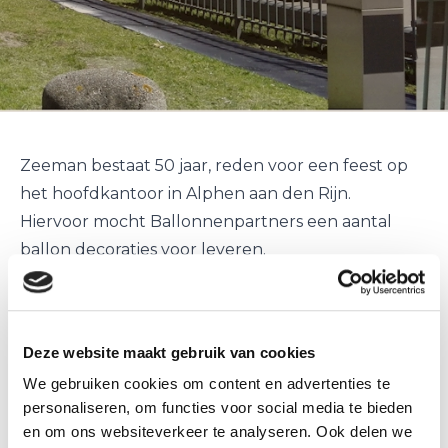
Zeeman bestaat 50 jaar, reden voor een feest op
het hoofdkantoor in Alphen aan den Rijn.
Hiervoor mocht Ballonnenpartners een aantal
ballon decoraties voor leveren.
Route markeren met ballon decoraties
Zo mochten we de route markeren vanaf het trein
station van Alphen aan den Rijn naar het
Deze website maakt gebruik van cookies
hoofdkantoor toe.
We gebruiken cookies om content en advertenties te
Al rijdend over het fietspad, om de zoveel meter
personaliseren, om functies voor social media te bieden
een grote tros met
helium ballonnen
aan een
en om ons websiteverkeer te analyseren. Ook delen we
gewicht te plaatsen.