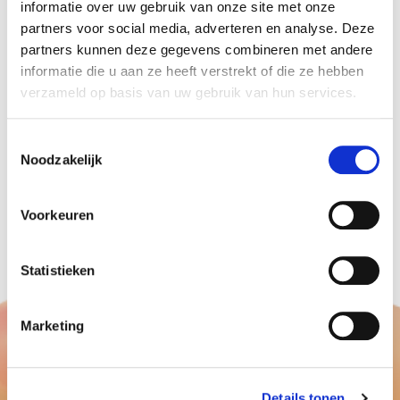
informatie over uw gebruik van onze site met onze
Wel een klus om ervoor te zorgen dat de
partners voor social media, adverteren en analyse. Deze
ballonnen mooi blijven staan en niet teveel heen
partners kunnen deze gegevens combineren met andere
informatie die u aan ze heeft verstrekt of die ze hebben
en weer gaan door de wind.
verzameld op basis van uw gebruik van hun services.
En uiteraard mochten de ballonnen niet de lucht
in, vanwege het milieu.
Toestemmingsselectie
Wenst u ook een route of ingang te markeren
Noodzakelijk
met
ballon decoraties
van Ballonnenpartners,
neem gerust contact met ons op.
Voorkeuren
Dit kan via de mail, Whatsapp of per telefoon.
Statistieken
Marketing
Details tonen