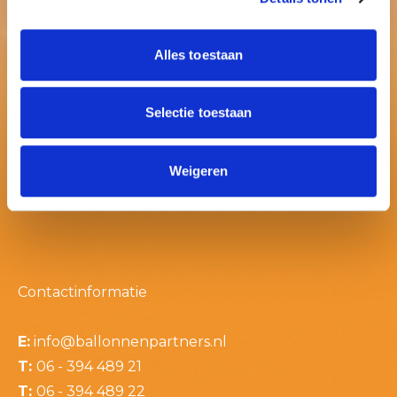
Alles toestaan
Selectie toestaan
Weigeren
Contactinformatie
E:
info@ballonnenpartners.nl
T:
06 - 394 489 21
T:
06 - 394 489 22