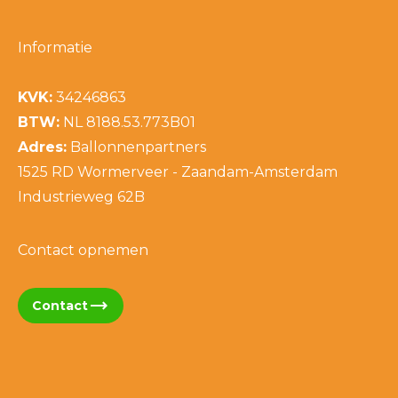
Informatie
KVK:
34246863
BTW:
NL 8188.53.773B01
Adres:
Ballonnenpartners
1525 RD Wormerveer - Zaandam-Amsterdam
Industrieweg 62B
Contact opnemen
trending_flat
Contact