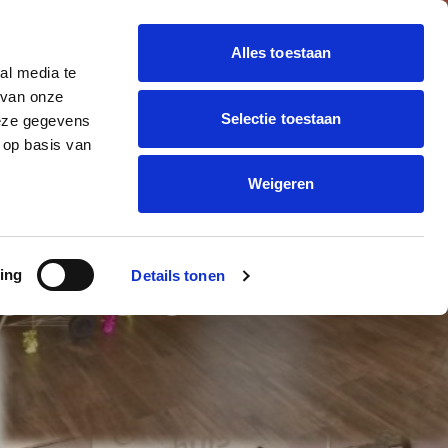
Alles toestaan
al media te
 BALLON DECORATIE
 van onze
Offerte
trending_flat
Selectie toestaan
deze gegevens
aanvragen
ONNEN BEDRUKKEN
 op basis van
Weigeren
R 100-
ing
Details tonen
ORHUIS.