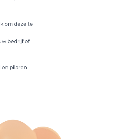
jk om deze te
w bedrijf of
lon pilaren