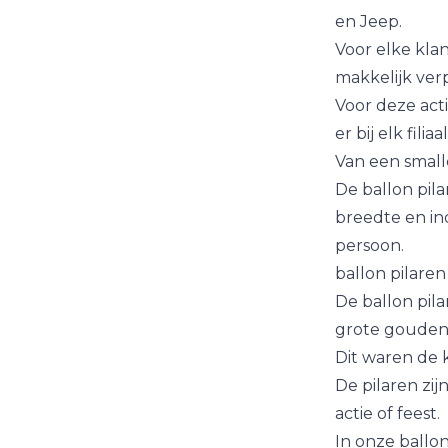
en Jeep.
Voor elke kla
makkelijk verp
Voor deze acti
er bij elk fili
Van een small
De ballon pila
breedte en in
persoon.
ballon pilare
De ballon pil
grote gouden 
Dit waren de 
De pilaren zij
actie of feest.
In onze ballo