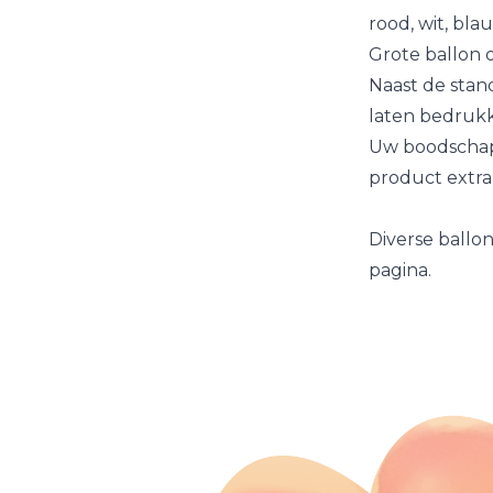
rood, wit, bla
Grote ballon 
Naast de stan
laten bedrukk
Uw boodschap 
product extra
Diverse ballon
pagina.