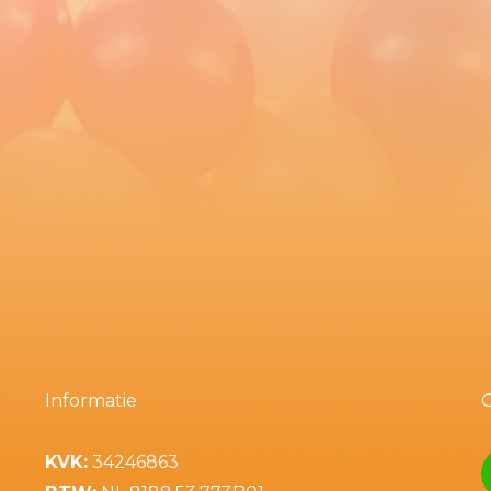
Informatie
KVK:
34246863