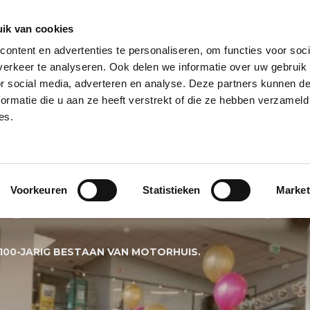
ik van cookies
ontent en advertenties te personaliseren, om functies voor soci
NPILAAR
HELIUM BALLONNEN
HELIUM BALLON TROSSEN
REUZE
erkeer te analyseren. Ook delen we informatie over uw gebruik
or social media, adverteren en analyse. Deze partners kunnen 
PECIALS
BALLONNEN BEZORGSERVICE
BALLON KLEUREN
BALL
ormatie die u aan ze heeft verstrekt of die ze hebben verzameld
es.
DECORATIES VOO
Voorkeuren
Statistieken
Market
ESTAAN VAN MOT
100-JARIG BESTAAN VAN MOTORHUIS.