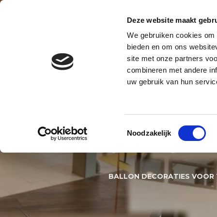
Contact
Blog
Over ons
Privacy en AVG
Deze website maakt gebru
We gebruiken cookies om c
BALLONNENBOOG
BALLONNE
bieden en om ons websitev
site met onze partners vo
BALLONNEN DECORATIES S
combineren met andere inf
uw gebruik van hun servic
BALLON 
Toestemmingsselectie
Noodzakelijk
JARIG B
BALLON DECORATIES VOOR 