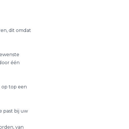
ren, dit omdat
 gewenste
door één
t op top een
e past bij uw
orden, van