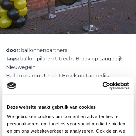
door:
ballonnenpartners
tags:
ballon pilaren Utrecht Broek op Langedijk
Nieuwegein
Ballon pilaren Utrecht Broek op Langedijk
Nieuwegein
Een selectie van de door Ballonnenpartners
geleverde ballon pilaren in onder andere:
Deze website maakt gebruik van cookies
- Utrecht voor het 40 jarig jubileum van het Cals
We gebruiken cookies om content en advertenties te
college te Nieuwegein drie ballon pilaren met 40
personaliseren, om functies voor social media te bieden
als top ballon.
en om ons websiteverkeer te analyseren. Ook delen we
- voor de opening van Top Toys te Broek op