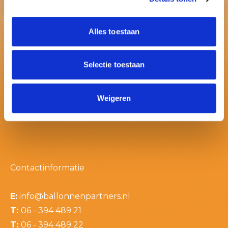
Alles toestaan
Selectie toestaan
Weigeren
Contactinformatie
E:
info@ballonnenpartners.nl
T:
06 - 394 489 21
T:
06 - 394 489 22