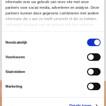
informatie over uw gebruik van onze site met onze
Langedijk, twee kleurige ballon pilaren geplaatst.
partners voor social media, adverteren en analyse. Deze
- Hizihair in Utrecht met twee ballon pilaren in
partners kunnen deze gegevens combineren met andere
informatie die u aan ze heeft verstrekt of die ze hebben
bedrijfskleuren.
verzameld op basis van uw gebruik van hun services.
- voor de opening van een nieuwe modezaak te
Rotterdam, twee zwart witte ballon pilaren
Toestemmingsselectie
geleverd.
Noodzakelijk
Dit is slechts een greep van de door ons geleverde
en geplaatste ballonnen decoraties.
Voorkeuren
ballon pilaren nodig ?
Statistieken
Marketing
Details tonen