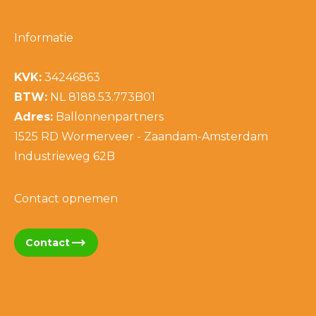
Informatie
KVK:
34246863
BTW:
NL 8188.53.773B01
Adres:
Ballonnenpartners
1525 RD Wormerveer - Zaandam-Amsterdam
Industrieweg 62B
Contact opnemen
trending_flat
Contact