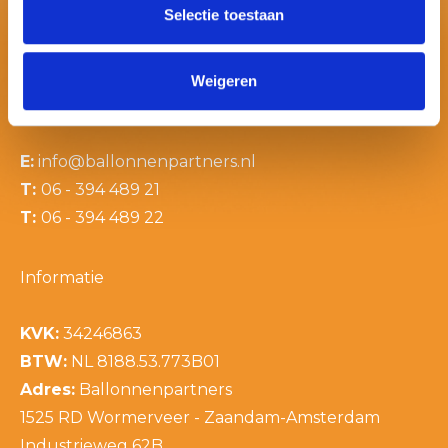
Selectie toestaan
Weigeren
Contactinformatie
E:
info@ballonnenpartners.nl
T:
06 - 394 489 21
T:
06 - 394 489 22
Informatie
KVK:
34246863
BTW:
NL 8188.53.773B01
Adres:
Ballonnenpartners
1525 RD Wormerveer - Zaandam-Amsterdam
Industrieweg 62B