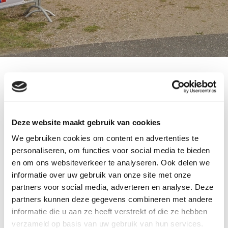
Samenloop voor hoop van het KWF in Hoofddorp
voorzien van een aantal ballon pilaren.
In de kleuren van het KWF kankerfonds.
Deze website maakt gebruik van cookies
Afgelopen juni 2017 hebben circa 450 deelnemers
We gebruiken cookies om content en advertenties te
in een estafette met 32 teams ruim € 57.000 euro
personaliseren, om functies voor social media te bieden
opgehaald voor het KWF kankerbestrijding.
en om ons websiteverkeer te analyseren. Ook delen we
Alle teams hebben 24 uur achter elkaar gelopen
informatie over uw gebruik van onze site met onze
in Haarlemmermeer.
partners voor social media, adverteren en analyse. Deze
Wat een topprestatie van alle teams.
partners kunnen deze gegevens combineren met andere
informatie die u aan ze heeft verstrekt of die ze hebben
De ballon pilaren mochten we bij het podium en
verzameld op basis van uw gebruik van hun services.
bij de ingang van het terrein in Hoofddorp.