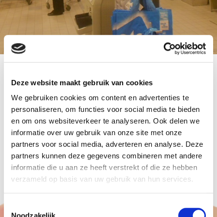
500
Helium ballonnen
opgeblazen in Albert Heijn
Deze website maakt gebruik van cookies
filiaal Savornin Lohmanplein, uiterst vriendelijk
We gebruiken cookies om content en advertenties te
ontvangen door bedrijfsleider aldaar. Kinderen
personaliseren, om functies voor social media te bieden
waren onder indruk van al die mooie Albert Heijn
en om ons websiteverkeer te analyseren. Ook delen we
informatie over uw gebruik van onze site met onze
ballonnen..
partners voor social media, adverteren en analyse. Deze
De helium ballonnen waren ter decoratie en om
partners kunnen deze gegevens combineren met andere
uit te delen aan de kinderen.
informatie die u aan ze heeft verstrekt of die ze hebben
verzameld op basis van uw gebruik van hun services.
Toestemmingsselectie
Noodzakelijk