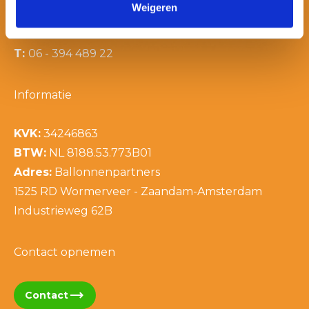
Weigeren
E:
info@ballonnenpartners.nl
T:
06 - 394 489 21
T:
06 - 394 489 22
Informatie
KVK:
34246863
BTW:
NL 8188.53.773B01
Adres:
Ballonnenpartners
1525 RD Wormerveer - Zaandam-Amsterdam
Industrieweg 62B
Contact opnemen
trending_flat
Contact