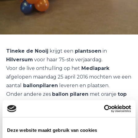
Tineke de Nooij
krijgt een
plantsoen
in
Hilversum
voor haar 75-ste verjaardag.
Voor de live onthulling op het
Mediapark
afgelopen maandag 25 april 2016 mochten we een
aantal
ballonpilaren
leveren en plaatsen.
Onder andere zes
ballon pilaren
met oranje
top
ballon
en 6
ballon pilaren
zonder top.
Namens Ballonnenpartners gefeliciteerd met uw
verjaardag.
Deze website maakt gebruik van cookies