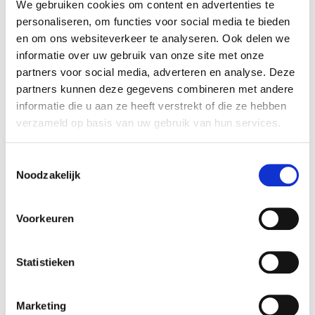
We gebruiken cookies om content en advertenties te
personaliseren, om functies voor social media te bieden
en om ons websiteverkeer te analyseren. Ook delen we
informatie over uw gebruik van onze site met onze
partners voor social media, adverteren en analyse. Deze
partners kunnen deze gegevens combineren met andere
informatie die u aan ze heeft verstrekt of die ze hebben
verzameld op basis van uw gebruik van hun services.
Toestemmingsselectie
Noodzakelijk
Ballon pilaren nodig voor uw bedrijfsfeest,
opening, onthulling, huwelijksfeest,
Voorkeuren
verjaardag,...
Kijk voor uitleg of een vrijblijvende aanvraag
Statistieken
op
ballonpilaren
.
Marketing