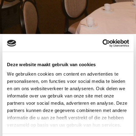
ballonnen decoratie met heliumballonnen,
restaurant te Genemuiden. We leveren ballonnen
Deze website maakt gebruik van cookies
en ballonnen decoraties door heel Nederland.
We gebruiken cookies om content en advertenties te
Onder andere: Noord-Holland, Zuid-Holland,
personaliseren, om functies voor social media te bieden
Utrecht, Flevoland, Gelderland, Overijssel, Noord
en om ons websiteverkeer te analyseren. Ook delen we
Brabant, Drenthe, Friesland, Groningen, Limburg
informatie over uw gebruik van onze site met onze
en Zeeland.Daarin begrepen alle grote steden als
partners voor social media, adverteren en analyse. Deze
Amsterdam, Rotterdam, Utrecht, Lelystad, Den
partners kunnen deze gegevens combineren met andere
informatie die u aan ze heeft verstrekt of die ze hebben
Bosch, Den Haag en ga zo door. Dus kijk snel op
verzameld op basis van uw gebruik van hun services.
www.ballonnenpartners.nl