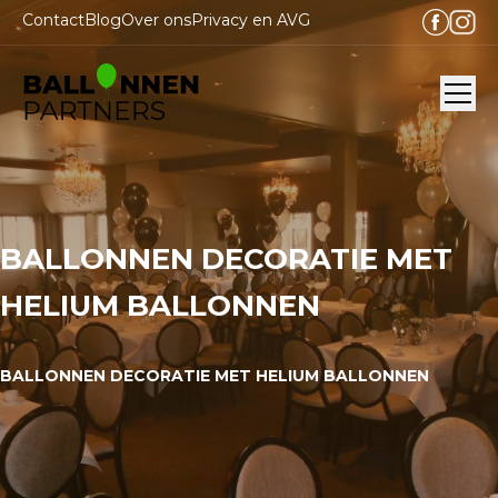
Contact
Blog
Over ons
Privacy en AVG
Ope
BALLONNEN DECORATIE MET
HELIUM BALLONNEN
BALLONNEN DECORATIE MET HELIUM BALLONNEN