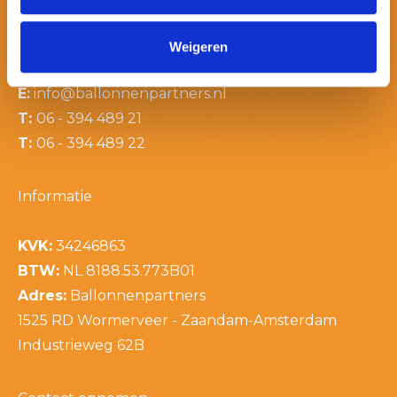
Contactinformatie
Weigeren
E:
info@ballonnenpartners.nl
T:
06 - 394 489 21
T:
06 - 394 489 22
Informatie
KVK:
34246863
BTW:
NL 8188.53.773B01
Adres:
Ballonnenpartners
1525 RD Wormerveer - Zaandam-Amsterdam
Industrieweg 62B