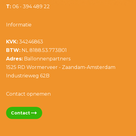
T:
06 - 394 489 22
Informatie
KVK:
34246863
BTW:
NL 8188.53.773B01
Adres:
Ballonnenpartners
1525 RD Wormerveer - Zaandam-Amsterdam
Industrieweg 62B
Contact opnemen
trending_flat
Contact