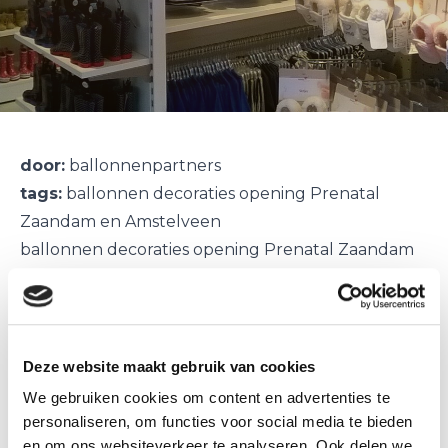
door:
ballonnenpartners
tags:
ballonnen decoraties opening Prenatal
Zaandam en Amstelveen
ballonnen decoraties opening Prenatal Zaandam
en Amstelveen
Feest voor Prenatal!
Deze week hebben ze twee nieuwe winkels
geopend in Zaandam en Amstelveen.
Deze website maakt gebruik van cookies
Voor beide locaties mochten wij de
ballonnen
We gebruiken cookies om content en advertenties te
decoraties
leveren.
personaliseren, om functies voor social media te bieden
Ballon pilaren en helium ballon trosjes.
en om ons websiteverkeer te analyseren. Ook delen we