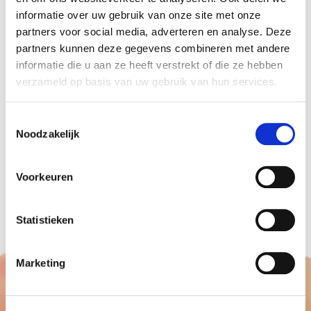
informatie over uw gebruik van onze site met onze
Het nieuwe warenhuis van Prenatal in Zaandam is
partners voor social media, adverteren en analyse. Deze
gevestigd aan De Stormhoek 6 ( achter Loods 5 ).
partners kunnen deze gegevens combineren met andere
Maar liefst 1700 vierkante meter kijk en koop
informatie die u aan ze heeft verstrekt of die ze hebben
plezier.
verzameld op basis van uw gebruik van hun services.
Hier kunt u terecht tot 21.00 uur.
Het Prenatal filiaal in Amstelveen bevind zich op
Toestemmingsselectie
Noodzakelijk
de Rembrandtweg 151.
Kom snel een kijkje nemen en profiteer van de
aanbiedingen.
Voorkeuren
Opening of feest?
ballonnen decoraties
Statistieken
Marketing