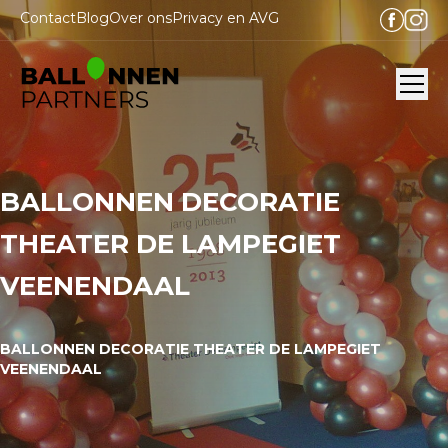
Contact
Blog
Over ons
Privacy en AVG
Ope
BALLONNEN DECORATIE
THEATER DE LAMPEGIET
VEENENDAAL
BALLONNEN DECORATIE THEATER DE LAMPEGIET
VEENENDAAL