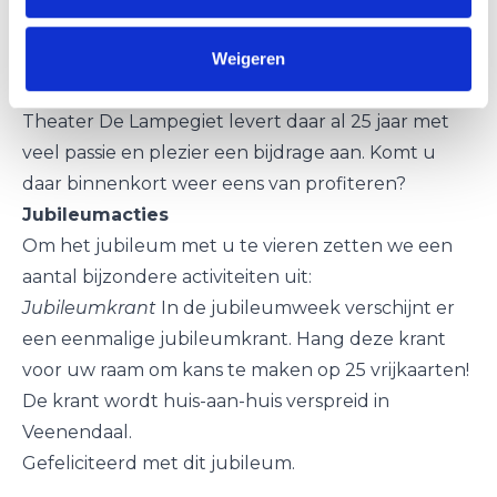
Theater De Lampegiet dynamiek aan het dorp
Weigeren
toevoegt. Voor een dorp met stadse ambities is een
rijk cultureel klimaat noodzakelijk. Het team van
Theater De Lampegiet levert daar al 25 jaar met
veel passie en plezier een bijdrage aan. Komt u
daar binnenkort weer eens van profiteren?
Jubileumacties
Om het jubileum met u te vieren zetten we een
aantal bijzondere activiteiten uit:
Jubileumkrant
In de jubileumweek verschijnt er
een eenmalige jubileumkrant. Hang deze krant
voor uw raam om kans te maken op 25 vrijkaarten!
De krant wordt huis-aan-huis verspreid in
Veenendaal.
Gefeliciteerd met dit jubileum.