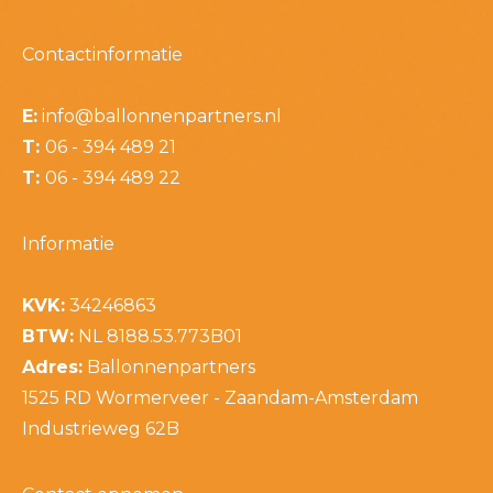
Contactinformatie
E:
info@ballonnenpartners.nl
T:
06 - 394 489 21
T:
06 - 394 489 22
Informatie
KVK:
34246863
BTW:
NL 8188.53.773B01
Adres:
Ballonnenpartners
1525 RD Wormerveer - Zaandam-Amsterdam
Industrieweg 62B