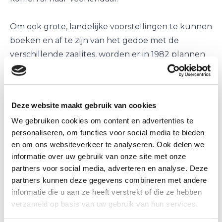
Om ook grote, landelijke voorstellingen te kunnen
boeken en af te zijn van het gedoe met de
verschillende zaaljtes, worden er in 1982 plannen
gemaakt voor de realisatie van een ‘culturele
ontmoetingsruimte’. Een plan dat uiteindelijk zal
uitmonden in de opening van Theater De
Deze website maakt gebruik van cookies
Lampegiet in 1988.
We gebruiken cookies om content en advertenties te
Wat wellicht nog het meeste stof deed opwaaien
personaliseren, om functies voor social media te bieden
was de naam van het culturele centrum. Al in 1984
en om ons websiteverkeer te analyseren. Ook delen we
werd door de gemeente besloten dat dit De
informatie over uw gebruik van onze site met onze
Lampegiet moest worden. De Culturele Raad ging
partners voor social media, adverteren en analyse. Deze
in protest: De Vendlier zou een betere optie zijn.
partners kunnen deze gegevens combineren met andere
informatie die u aan ze heeft verstrekt of die ze hebben
Daarna passeerden nog de opties Theater de Grift,
verzameld op basis van uw gebruik van hun services.
Frisiatheater, Theater ’t Veen de revue. Die laatste,
zo werd besloten, zou de officiële naam worden.