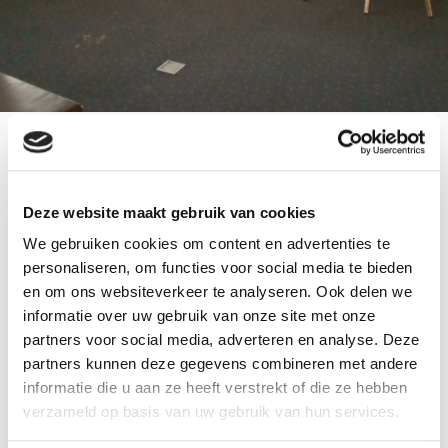
door:
ballonnenpartners
tags:
ballonnen decoratie vd Valk
Deze website maakt gebruik van cookies
We gebruiken cookies om content en advertenties te
Voor een Huwelijksfeest in De Bilt, bij vd Valk hotel
personaliseren, om functies voor social media te bieden
De Biltsche Hoek.
en om ons websiteverkeer te analyseren. Ook delen we
In een zeer sfeervolle zaal hebben we diverse
informatie over uw gebruik van onze site met onze
ballonnen decoraties geplaatst.
partners voor social media, adverteren en analyse. Deze
Kerstsfeer zat er al goed in met een mooi
partners kunnen deze gegevens combineren met andere
informatie die u aan ze heeft verstrekt of die ze hebben
kerstboom.
verzameld op basis van uw gebruik van hun services.
We wensen het bruidspaar veel geluk