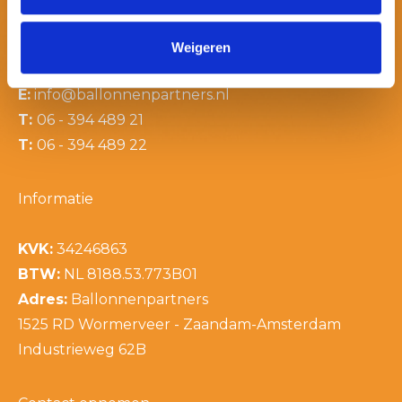
Contactinformatie
Weigeren
E:
info@ballonnenpartners.nl
T:
06 - 394 489 21
T:
06 - 394 489 22
Informatie
KVK:
34246863
BTW:
NL 8188.53.773B01
Adres:
Ballonnenpartners
1525 RD Wormerveer - Zaandam-Amsterdam
Industrieweg 62B