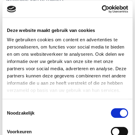
Deze website maakt gebruik van cookies
We gebruiken cookies om content en advertenties te
ballonnen decoratie zelf maken met helium
personaliseren, om functies voor social media te bieden
Wilt u zelf helium ballonnen trosjes maken, daar
en om ons websiteverkeer te analyseren. Ook delen we
kunnen we u ook mee helpen.
informatie over uw gebruik van onze site met onze
Ballonnenpartners levert
partners voor social media, adverteren en analyse. Deze
losse
helium tankjes
voor 30
partners kunnen deze gegevens combineren met andere
informatie die u aan ze heeft verstrekt of die ze hebben
of 50 ballonnen.
verzameld op basis van uw gebruik van hun services.
Naast helium tankjes leveren
we ook losse ballonnen,
Toestemmingsselectie
ballon gewichtjes en
Noodzakelijk
ballonnen linten.
De ballonnen die wij leveren zijn geschikt voor
Voorkeuren
helium en lucht vulling.