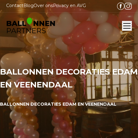
Contact
Blog
Over ons
Privacy en AVG
Ope
BALLONNEN DECORATIES EDAM
EN VEENENDAAL
BALLONNEN DECORATIES EDAM EN VEENENDAAL