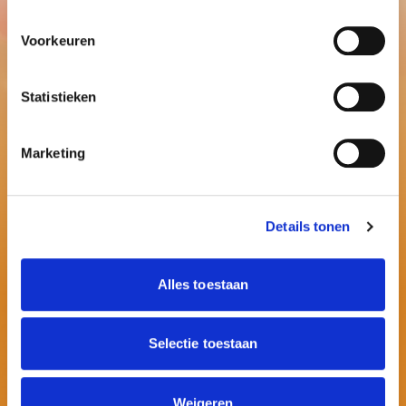
Voorkeuren
Statistieken
Marketing
Details tonen
Alles toestaan
Selectie toestaan
Contactinformatie
E:
info@ballonnenpartners.nl
Weigeren