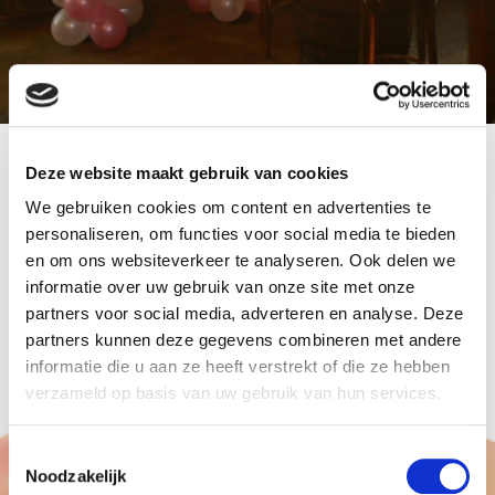
Deze website maakt gebruik van cookies
Voor Run2Day mooie ballonnenboog geleverd te
We gebruiken cookies om content en advertenties te
Veenendaal. Voor Souvenirswinkel te Edam 2
personaliseren, om functies voor social media te bieden
ballon pilaren geleverd. In Lobith (bij Zevenaar)
en om ons websiteverkeer te analyseren. Ook delen we
geleverd 2 ballon pilaren met cijfers, 2 ballon
informatie over uw gebruik van onze site met onze
pilaren met hart als topballon en nog een
partners voor social media, adverteren en analyse. Deze
honderd tal bedrukte ballonnen.
partners kunnen deze gegevens combineren met andere
informatie die u aan ze heeft verstrekt of die ze hebben
verzameld op basis van uw gebruik van hun services.
Toestemmingsselectie
Noodzakelijk