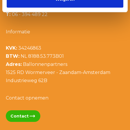
T:
06 - 394 489 21
T:
06 - 394 489 22
Informatie
KVK:
34246863
BTW:
NL 8188.53.773B01
Adres:
Ballonnenpartners
1525 RD Wormerveer - Zaandam-Amsterdam
Industrieweg 62B
Contact opnemen
trending_flat
Contact