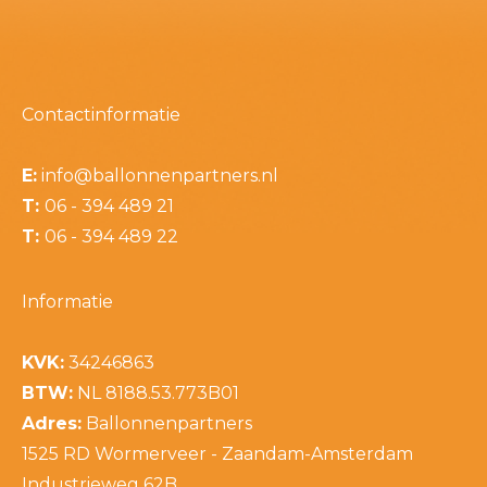
Contactinformatie
E:
info@ballonnenpartners.nl
T:
06 - 394 489 21
T:
06 - 394 489 22
Informatie
KVK:
34246863
BTW:
NL 8188.53.773B01
Adres:
Ballonnenpartners
1525 RD Wormerveer - Zaandam-Amsterdam
Industrieweg 62B