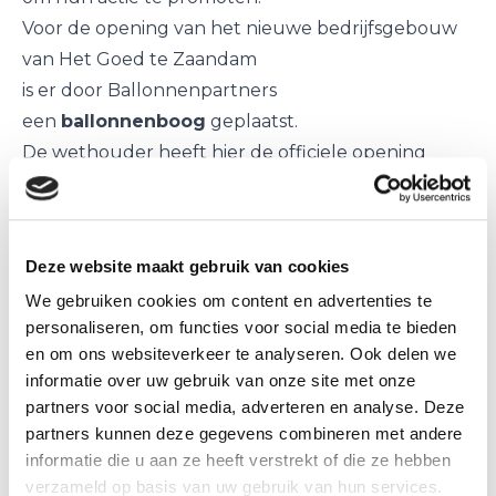
Voor de opening van het nieuwe bedrijfsgebouw
van Het Goed te Zaandam
is er door Ballonnenpartners
een
ballonnenboog
geplaatst.
De wethouder heeft hier de officiele opening
gedaan.
Voor Coach Rotterdam op de nieuwe Binnenweg
hebben we 3 keer achter elkaar
Deze website maakt gebruik van cookies
een
ballonnenboog
mogen plaatsen.
We gebruiken cookies om content en advertenties te
Openingsfeest
van een mobiele
personaliseren, om functies voor social media te bieden
dierenartspraktijk te Alkmaar,
en om ons websiteverkeer te analyseren. Ook delen we
opgeleukt met een kleurrijke ballonnenboog.
informatie over uw gebruik van onze site met onze
Promotie van een nieuwe Dove product te
partners voor social media, adverteren en analyse. Deze
Zandvoort.
partners kunnen deze gegevens combineren met andere
informatie die u aan ze heeft verstrekt of die ze hebben
Het was s´ochtends nog erg frisjes met een
verzameld op basis van uw gebruik van hun services.
ijscoman/vrouw.