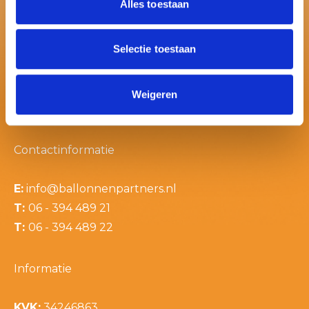
Alles toestaan
Selectie toestaan
Weigeren
Contactinformatie
E:
info@ballonnenpartners.nl
T:
06 - 394 489 21
T:
06 - 394 489 22
Informatie
KVK:
34246863