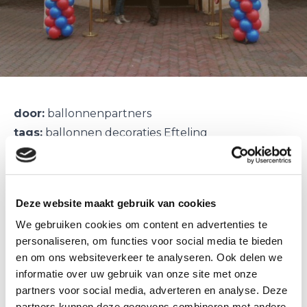
door:
ballonnenpartners
tags:
ballonnen decoraties Efteling
Vandaag ballonnen decoraties geleverd in het
sprookjestheater van de Efteling.
Deze website maakt gebruik van cookies
In opdracht van de stichting lezen en schrijven.
We gebruiken cookies om content en advertenties te
zondag 6 oktober leest H.K.H. Prinses Laurentien
personaliseren, om functies voor social media te bieden
der Nederlanden voor in attractiepark de Efteling.
en om ons websiteverkeer te analyseren. Ook delen we
Zij doet dat ter afsluiting van de samenwerking
informatie over uw gebruik van onze site met onze
van Stichting Lezen & Schrijven en de Efteling. Het
partners voor social media, adverteren en analyse. Deze
voorlezen vindt plaats in het openluchttheater in
partners kunnen deze gegevens combineren met andere