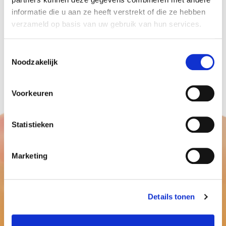
informatie die u aan ze heeft verstrekt of die ze hebben
het Sprookjesbos.
verzameld op basis van uw gebruik van hun services.
Ook mooi ballonnen decoraties ?
ballonnenpartners.nl
Toestemmingsselectie
We bedanken de stichting lezen en schrijven voor
Noodzakelijk
het vertrouwen.
Voorkeuren
Statistieken
Marketing
Details tonen