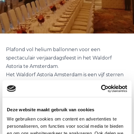
Plafond vol helium ballonnen voor een
spectaculair verjaardagsfeest in het Waldorf
Astoria te Amsterdam.
Het Waldorf Astoria Amsterdam is een vijf sterren
hotel van de Waldorf Astoria hotels en resorts.
Om het plafond van de mooie en luxe zaal vol te
krijgen waren ruim 2000 gouden ballonnen
nodig.
Deze website maakt gebruik van cookies
Het resultaat was overweldigend.
We gebruiken cookies om content en advertenties te
Veel van de aanwezige gasten kwamen even langs
personaliseren, om functies voor social media te bieden
en waren vol bewondering.
en om ons websiteverkeer te analyseren. Ook delen we