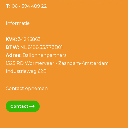
T:
06 - 394 489 22
Informatie
KVK:
34246863
BTW:
NL 8188.53.773B01
Adres:
Ballonnenpartners
1525 RD Wormerveer - Zaandam-Amsterdam
Industrieweg 62B
Contact opnemen
trending_flat
Contact