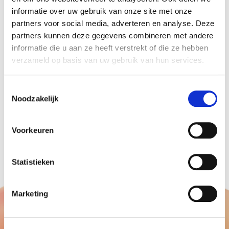
informatie over uw gebruik van onze site met onze
Rondvaartboten die op de Herengracht voerden
partners voor social media, adverteren en analyse. Deze
hielden zelfs een stop ter hoogte van de zaal.
partners kunnen deze gegevens combineren met andere
Op de een of andere manier waren deze getipt
informatie die u aan ze heeft verstrekt of die ze hebben
van dit schouwspel.
verzameld op basis van uw gebruik van hun services.
Wilt u ook een plafond vol
helium ballonnen
?
Voor één vierkante meter heeft u ongeveer 10
Toestemmingsselectie
Noodzakelijk
ballonnen nodig.
Voorkeuren
Statistieken
Marketing