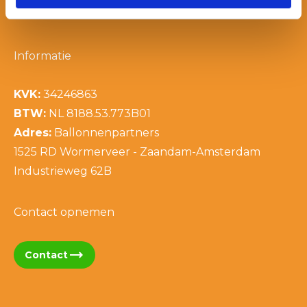
T:
06 - 394 489 22
Informatie
KVK:
34246863
BTW:
NL 8188.53.773B01
Adres:
Ballonnenpartners
1525 RD Wormerveer - Zaandam-Amsterdam
Industrieweg 62B
Contact opnemen
trending_flat
Contact