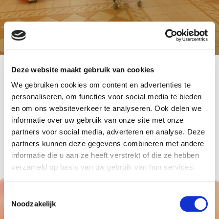
Deze website maakt gebruik van cookies
Bij diverse filialen van Vero Moda 2 ballonnen
We gebruiken cookies om content en advertenties te
pilaren geleverd.
personaliseren, om functies voor social media te bieden
Onder andere in Utrecht en Leidsche Rijn.
en om ons websiteverkeer te analyseren. Ook delen we
informatie over uw gebruik van onze site met onze
De kleuren van de ballon pilaren waren rood met
partners voor social media, adverteren en analyse. Deze
wit.
partners kunnen deze gegevens combineren met andere
informatie die u aan ze heeft verstrekt of die ze hebben
verzameld op basis van uw gebruik van hun services.
Toestemmingsselectie
Noodzakelijk