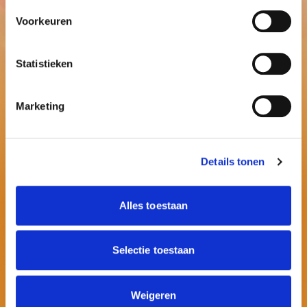
Voorkeuren
Statistieken
Marketing
Details tonen
Alles toestaan
Contactinformatie
Selectie toestaan
E:
info@ballonnenpartners.nl
Weigeren
T:
06 - 394 489 21