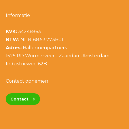
Informatie
KVK:
34246863
BTW:
NL 8188.53.773B01
Adres:
Ballonnenpartners
1525 RD Wormerveer - Zaandam-Amsterdam
Industrieweg 62B
Contact opnemen
trending_flat
Contact