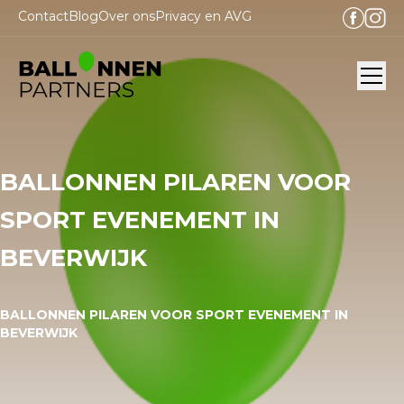
Contact
Blog
Over ons
Privacy en AVG
Ope
BALLONNEN PILAREN VOOR
SPORT EVENEMENT IN
BEVERWIJK
BALLONNEN PILAREN VOOR SPORT EVENEMENT IN
BEVERWIJK