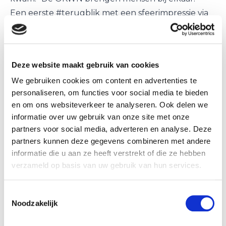
Een eerste
‪#‎
terugblik‬
met een sfeerimpressie via
de snelle foto's van vele mooie momenten,
ontmoetingen, sportemotie, coachingpower, een
knap staaltje Rope Skipping, leuke prijzen,
Deze website maakt gebruik van cookies
gouden speldjes en bovenal sportplezier in de
We gebruiken cookies om content en advertenties te
prachtige accommodatie met veel
‪#‎
acropower‬
en
personaliseren, om functies voor social media te bieden
‪#‎
demopower‬
en om ons websiteverkeer te analyseren. Ook delen we
De organisatie van de OKWN - in handen van het
informatie over uw gebruik van onze site met onze
team van CCO Zaandam en voor de laatste keer
partners voor social media, adverteren en analyse. Deze
onder leiding van Map Jansen -, die alles tot in de
partners kunnen deze gegevens combineren met andere
informatie die u aan ze heeft verstrekt of die ze hebben
puntjes geregeld had en iedereen uitstekend
verzameld op basis van uw gebruik van hun services.
ontving, kan terugkijken op een geslaagde missie:
een onvergetelijke jubileumeditie met alleen
Toestemmingsselectie
maar blije gezichten en tevreden mensen. De
Noodzakelijk
enkele traan die rolde werd weggepinkt, elke
plooi werd rechtgetrokken en wie het even