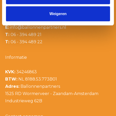
Contactinformatie
Weigeren
E:
info@ballonnenpartners.nl
T:
06 - 394 489 21
T:
06 - 394 489 22
Informatie
KVK:
34246863
BTW:
NL 8188.53.773B01
Adres:
Ballonnenpartners
1525 RD Wormerveer - Zaandam-Amsterdam
Industrieweg 62B