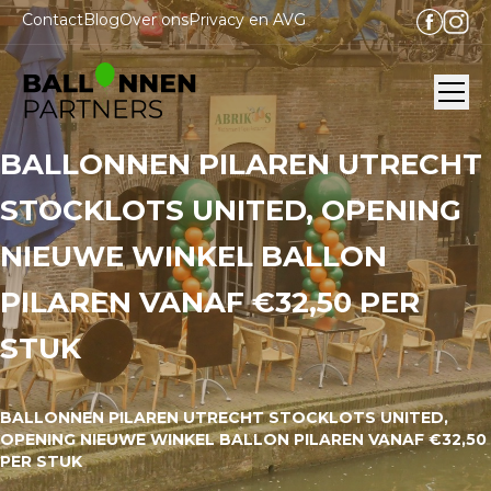
Contact
Blog
Over ons
Privacy en AVG
Ope
BALLONNEN PILAREN UTRECHT
STOCKLOTS UNITED, OPENING
NIEUWE WINKEL BALLON
PILAREN VANAF €32,50 PER
STUK
BALLONNEN PILAREN UTRECHT STOCKLOTS UNITED,
OPENING NIEUWE WINKEL BALLON PILAREN VANAF €32,50
PER STUK