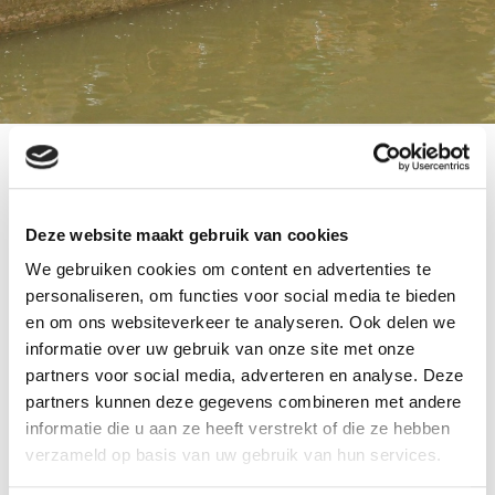
ballonnen pilaren Utrecht Stocklots United
Voor opening nieuwe winkel te Utrecht, 3
Deze website maakt gebruik van cookies
ballonnen pilaren geleverd. In het nieuwe
We gebruiken cookies om content en advertenties te
gedeelte van winkelcentrum Hoog Catharijne is
personaliseren, om functies voor social media te bieden
Stocklots United geopend.
en om ons websiteverkeer te analyseren. Ook delen we
Naast de ballon pilaren kunt u ook gebruik maken
informatie over uw gebruik van onze site met onze
van
partners voor social media, adverteren en analyse. Deze
ballonnenboog opening winkel
partners kunnen deze gegevens combineren met andere
informatie die u aan ze heeft verstrekt of die ze hebben
ballon pilaren opening winkel
verzameld op basis van uw gebruik van hun services.
reuze helium ballonnen opening winkel