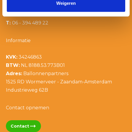
Weigeren
E:
info@ballonnenpartners.nl
T:
06 - 394 489 21
T:
06 - 394 489 22
Informatie
KVK:
34246863
BTW:
NL 8188.53.773B01
Adres:
Ballonnenpartners
1525 RD Wormerveer - Zaandam-Amsterdam
Industrieweg 62B
Contact opnemen
trending_flat
Contact