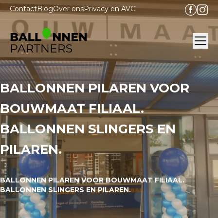
Contact
Blog
Over ons
Privacy en AVG
Ope
BALLONNEN PILAREN VOOR
BOUWMAAT FILIAAL.
BALLONNEN SLINGERS EN
PILAREN.
BALLONNEN PILAREN VOOR BOUWMAAT FILIAAL.
BALLONNEN SLINGERS EN PILAREN.