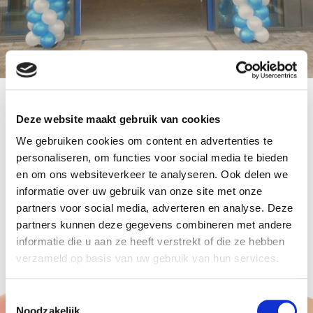
Voor een nieuwe Bouwmaat een aantal ballonnen
Deze website maakt gebruik van cookies
decoratie aangebracht. Met dank voor de hulp van
We gebruiken cookies om content en advertenties te
de vriendelijke en hulpvaardig medewerkers
personaliseren, om functies voor social media te bieden
aldaar. Onder ander 36 meter ballonnen
slingers
en om ons websiteverkeer te analyseren. Ook delen we
informatie over uw gebruik van onze site met onze
en
ballon pilaren
.
partners voor social media, adverteren en analyse. Deze
Alles in de kleuren van de Bouwmaat, donker
partners kunnen deze gegevens combineren met andere
blauw met wit.
informatie die u aan ze heeft verstrekt of die ze hebben
verzameld op basis van uw gebruik van hun services.
Toestemmingsselectie
Noodzakelijk