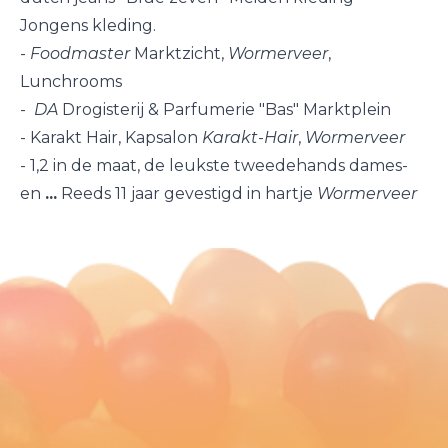
Jongens kleding.
-
Foodmaster
Marktzicht,
Wormerveer
,
Lunchrooms
-
DA
Drogisterij & Parfumerie "Bas" Marktplein
-
Karakt Hair
,
Kapsalon
Karakt
-
Hair
,
Wormerveer
-
1,2 in de maat
,
de leukste tweedehands dames-
en
...
Reeds 11 jaar gevestigd in hartje
Wormerveer