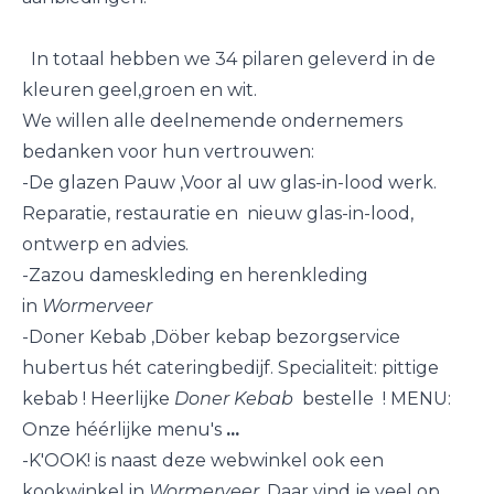
In totaal hebben we 34 pilaren geleverd in de
kleuren geel,groen en wit.
We willen alle deelnemende ondernemers
bedanken voor hun vertrouwen:
-
De glazen Pauw
,
Voor al uw glas-in-lood werk.
Reparatie, restauratie en nieuw glas-in-lood,
ontwerp en advies
.
-
Zazou
dameskleding en herenkleding
in
Wormerveer
-
Doner Kebab
,
Döber kebap bezorgservice
hubertus hét cateringbedijf. Specialiteit: pittige
kebab ! Heerlijke
Doner Kebab
bestelle ! MENU:
Onze héérlijke menu's
...
-
K'OOK
! is naast deze webwinkel ook een
kookwinkel in
Wormerveer
. Daar vind je veel op