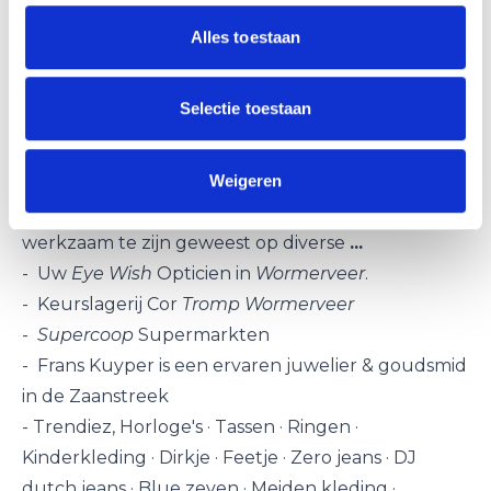
Cult, Diesel, Develab
...
Alles toestaan
-
"
De Gouden Naald
". , gevestigd te
Wormerveer
.
We hebben
...
Kledingreparatie, Leer, Atelier,
De
Selectie toestaan
Gouden Naald
, tassen, jassen, lederwaren. Nieuwe
producten
...
Weigeren
- Reisburo
La Plaza
, hét reisadviesbureau
van
Wormerveer
! Corina de Jong: Na vele jaren
werkzaam te zijn geweest op diverse
...
-
Uw
Eye Wish
Opticien in
Wormerveer
.
- Keurslagerij
Cor
Tromp
Wormerveer
-
Supercoop
Supermarkten
-
Frans Kuyper
is een ervaren juwelier & goudsmid
in de Zaanstreek
-
Trendiez
,
Horloge's · Tassen · Ringen ·
Kinderkleding · Dirkje · Feetje · Zero jeans · DJ
dutch jeans · Blue zeven · Meiden kleding ·