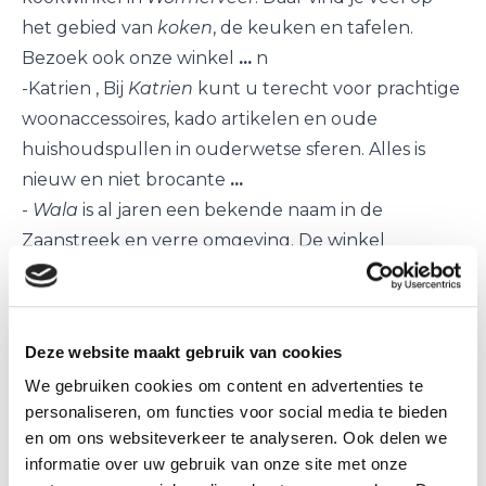
het gebied van
koken
, de keuken en tafelen.
Bezoek ook onze winkel
...
n
-
Katrien
, Bij
Katrien
kunt u terecht voor prachtige
woonaccessoires, kado artikelen en oude
huishoudspullen in ouderwetse sferen. Alles is
nieuw en niet brocante
...
-
Wala
is al jaren een bekende naam in de
Zaanstreek en verre omgeving. De winkel
verkoopt exclusieve lingerie-, bad-, nacht- en
bovenkleding voor dames en
-
Pasman
,
John en Mieke Pasman verwelkomen u
Deze website maakt gebruik van cookies
graag in hun 120 jaar oude winkel. Naast een
We gebruiken cookies om content en advertenties te
mooie collectie boeken vindt u bij ons cadeau-
personaliseren, om functies voor social media te bieden
artikelen, een hobbyafdeling en een grote
en om ons websiteverkeer te analyseren. Ook delen we
afdeling met kinderboeken.
informatie over uw gebruik van onze site met onze
-
Music
&
More
, audio en video in
Wormerveer