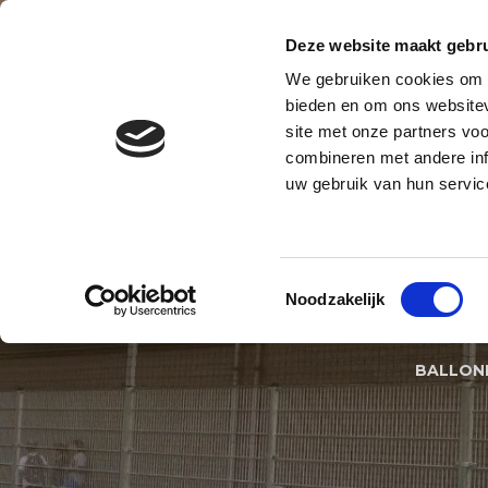
Contact
Blog
Over ons
Privacy en AVG
Deze website maakt gebru
We gebruiken cookies om c
BALLONNENBOOG
BALLONNE
bieden en om ons websitev
site met onze partners vo
BALLONNEN DECORATIES S
combineren met andere inf
uw gebruik van hun servic
BA
Toestemmingsselectie
Noodzakelijk
BALLON