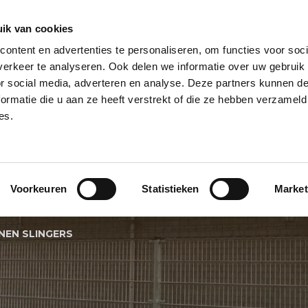
ik van cookies
ontent en advertenties te personaliseren, om functies voor soci
NPILAAR
HELIUM BALLONNEN
HELIUM BALLON TROSSEN
REUZE
erkeer te analyseren. Ook delen we informatie over uw gebruik
or social media, adverteren en analyse. Deze partners kunnen 
PECIALS
BALLONNEN BEZORGSERVICE
BALLON KLEUREN
BALL
ormatie die u aan ze heeft verstrekt of die ze hebben verzameld
es.
LLONNEN SLING
Voorkeuren
Statistieken
Market
NEN SLINGERS