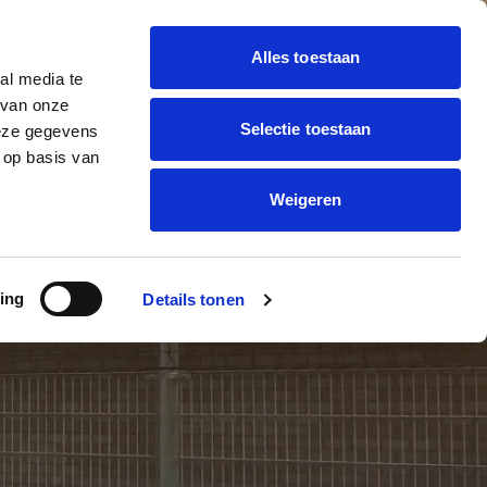
Alles toestaan
al media te
 BALLON DECORATIE
 van onze
Offerte
trending_flat
Selectie toestaan
deze gegevens
aanvragen
ONNEN BEDRUKKEN
 op basis van
Weigeren
ERS
ing
Details tonen