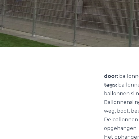
door:
ballonn
tags:
ballonne
ballonnen sli
Ballonnensling
weg, boot, be
De ballonnen 
opgehangen.
Het ophangen 