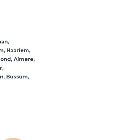
an,
m, Haarlem,
mond, Almere,
r,
en, Bussum,