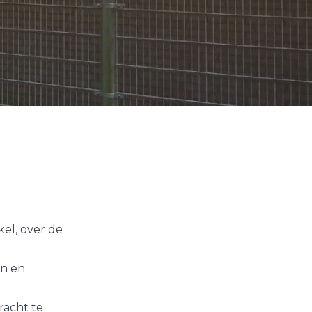
kel, over de
en en
racht te