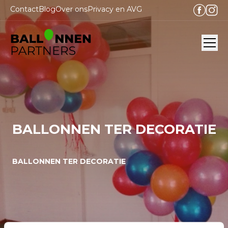
Contact
Blog
Over ons
Privacy en AVG
Ope
BALLONNEN TER DECORATIE
BALLONNEN TER DECORATIE