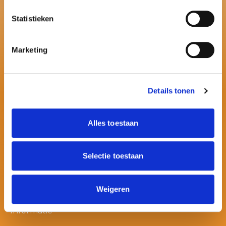
Statistieken
Marketing
Details tonen
Alles toestaan
Contactinformatie
E:
info@ballonnenpartners.nl
Selectie toestaan
T:
06 - 394 489 21
T:
06 - 394 489 22
Weigeren
Informatie