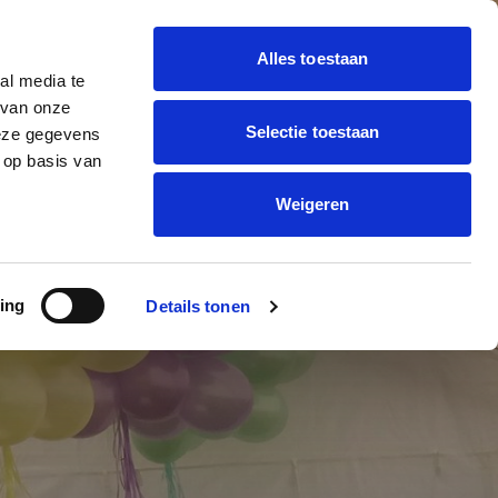
Alles toestaan
al media te
 BALLON DECORATIE
 van onze
Offerte
trending_flat
Selectie toestaan
deze gegevens
aanvragen
ONNEN BEDRUKKEN
 op basis van
Weigeren
OFT
ing
Details tonen