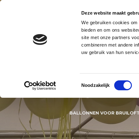
Contact
Blog
Over ons
Privacy en AVG
Deze website maakt gebru
We gebruiken cookies om c
BALLONNENBOOG
BALLONNE
bieden en om ons websitev
site met onze partners vo
BALLONNEN DECORATIES S
combineren met andere inf
uw gebruik van hun servic
BALLON
Toestemmingsselectie
Noodzakelijk
HUWELI
BALLONNEN VOOR BRUILOFT