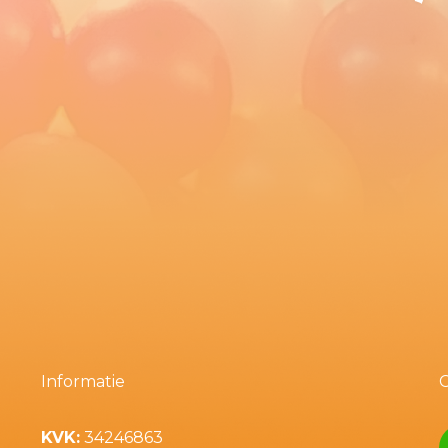
Informatie
KVK:
34246863