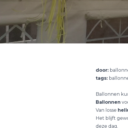
door:
ballonn
tags:
ballonne
Ballonnen kun
Ballonnen
voo
Van losse
hel
Het blijft ge
deze dag.