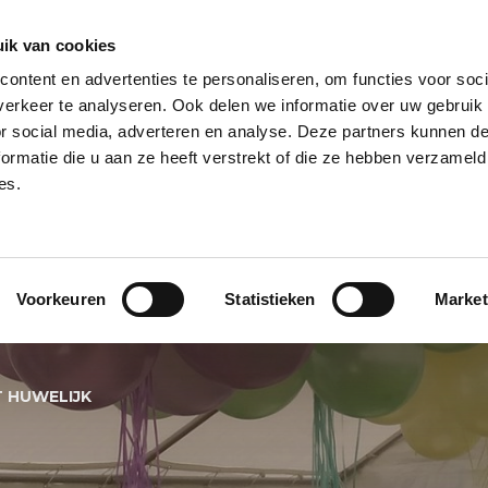
ik van cookies
ontent en advertenties te personaliseren, om functies voor soci
NPILAAR
HELIUM BALLONNEN
HELIUM BALLON TROSSEN
REUZE
erkeer te analyseren. Ook delen we informatie over uw gebruik
or social media, adverteren en analyse. Deze partners kunnen 
PECIALS
BALLONNEN BEZORGSERVICE
BALLON KLEUREN
BALL
ormatie die u aan ze heeft verstrekt of die ze hebben verzameld
es.
NEN VOOR BRUIL
Voorkeuren
Statistieken
Market
JK
 HUWELIJK