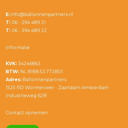
E:
info@ballonnenpartners.nl
T:
06 - 394 489 21
T:
06 - 394 489 22
Informatie
KVK:
34246863
BTW:
NL 8188.53.773B01
Adres:
Ballonnenpartners
1525 RD Wormerveer - Zaandam-Amsterdam
Industrieweg 62B
Contact opnemen