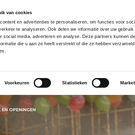
ik van cookies
ontent en advertenties te personaliseren, om functies voor soci
NPILAAR
HELIUM BALLONNEN
HELIUM BALLON TROSSEN
REUZE
erkeer te analyseren. Ook delen we informatie over uw gebruik
or social media, adverteren en analyse. Deze partners kunnen 
PECIALS
BALLONNEN BEZORGSERVICE
BALLON KLEUREN
BALL
ormatie die u aan ze heeft verstrekt of die ze hebben verzameld
es.
NEN VOOR HUWEL
Voorkeuren
Statistieken
Market
GEN
 EN OPENINGEN