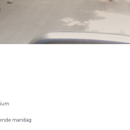
lium
omende mandag