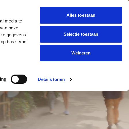
Alles toestaan
al media te
 BALLON DECORATIE
 van onze
Offerte
trending_flat
Selectie toestaan
deze gegevens
aanvragen
ONNEN BEDRUKKEN
 op basis van
Weigeren
IJK EN
ing
Details tonen