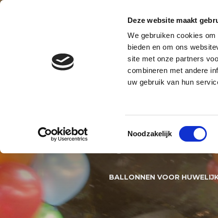
Contact
Blog
Over ons
Privacy en AVG
Deze website maakt gebru
We gebruiken cookies om c
BALLONNENBOOG
BALLONNE
bieden en om ons websitev
site met onze partners vo
BALLONNEN DECORATIES S
combineren met andere inf
uw gebruik van hun servic
BALLON
Toestemmingsselectie
Noodzakelijk
OPENIN
BALLONNEN VOOR HUWELIJK