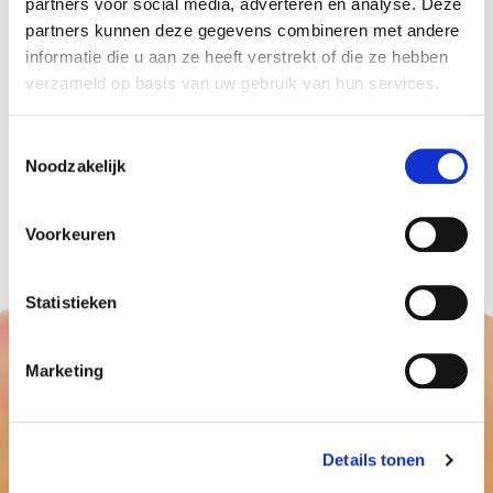
partners voor social media, adverteren en analyse. Deze
kinderen.
partners kunnen deze gegevens combineren met andere
informatie die u aan ze heeft verstrekt of die ze hebben
Dit was alweer de vierde doe middag, die de hele
verzameld op basis van uw gebruik van hun services.
maand duurt.
Voor grote ballonnen opdrachten bent u bij
Toestemmingsselectie
Ballonnenpartners aan het goede adres, voor
Noodzakelijk
meer informatie en vragen kunt u vrijblijvend met
ons contact opnemen.
contact
Voorkeuren
Statistieken
Marketing
Details tonen