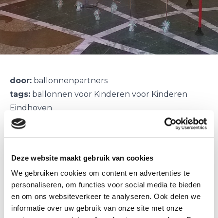
door:
ballonnenpartners
tags:
ballonnen voor Kinderen voor Kinderen
Eindhoven
ballonnen voor Kinderen voor Kinderen
Eindhoven
Deze website maakt gebruik van cookies
Voor de vierde Kinderen voor Kinderen doe
We gebruiken cookies om content en advertenties te
middag, deze keer in Eindhoven de ballonnen
personaliseren, om functies voor social media te bieden
verzorgd.
en om ons websiteverkeer te analyseren. Ook delen we
Het is een hele leuke opdracht om te mogen
informatie over uw gebruik van onze site met onze
doen, elke keer weer al die blije en vrolijke