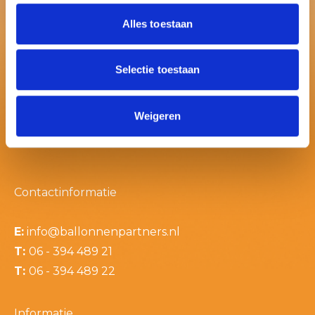
Alles toestaan
Selectie toestaan
Weigeren
Contactinformatie
E:
info@ballonnenpartners.nl
T:
06 - 394 489 21
T:
06 - 394 489 22
Informatie