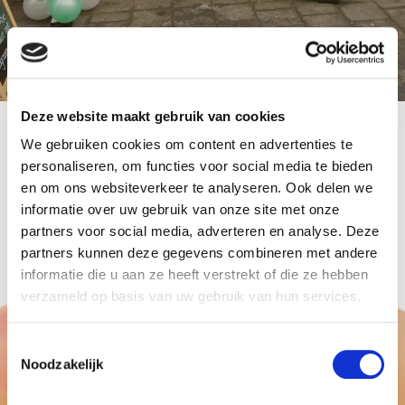
Deze website maakt gebruik van cookies
We gebruiken cookies om content en advertenties te
door:
Ballonnenpartners
personaliseren, om functies voor social media te bieden
tags:
ballonnenbogen_Alkmaar
en om ons websiteverkeer te analyseren. Ook delen we
Bij bakkerij Raat en bij lunchcafe Echt Alkmaar in
informatie over uw gebruik van onze site met onze
Alkmaar twee ballonnen bogen geleverd
partners voor social media, adverteren en analyse. Deze
partners kunnen deze gegevens combineren met andere
informatie die u aan ze heeft verstrekt of die ze hebben
verzameld op basis van uw gebruik van hun services.
Toestemmingsselectie
Noodzakelijk