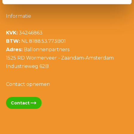
Informatie
KVK:
34246863
BTW:
NL 8188.53.773B01
Adres:
Ballonnenpartners
1525 RD Wormerveer - Zaandam-Amsterdam
Industrieweg 62B
Contact opnemen
trending_flat
Contact