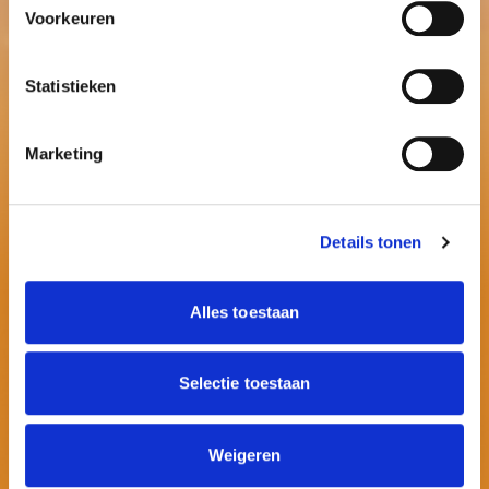
Voorkeuren
Statistieken
Marketing
Details tonen
Alles toestaan
Contactinformatie
Selectie toestaan
E:
info@ballonnenpartners.nl
T:
06 - 394 489 21
Weigeren
T:
06 - 394 489 22