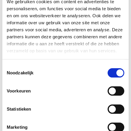
We gebruiken cookies om content en advertenties te
trouwlocatie, je kunt er gezellig lunchen, dineren.
personaliseren, om functies voor social media te bieden
De eigenaren zullen jullie hartelijk ontvangen in
en om ons websiteverkeer te analyseren. Ook delen we
informatie over uw gebruik van onze site met onze
hun Beach Club.
partners voor social media, adverteren en analyse. Deze
partners kunnen deze gegevens combineren met andere
Bij het Nh hotel op het Rembrandtplein in
informatie die u aan ze heeft verstrekt of die ze hebben
Amsterdam hebben ze een leuk feestje
verzameld op basis van uw gebruik van hun services.
gehouden met natuurlijk ballonnen van
Ballonnenpartners.
Toestemmingsselectie
Noodzakelijk
Een oranje met zwarte ballonnenboog geplaatst
in Delft bij Used Produtcs.
Voorkeuren
Ze kopen daar gebruikte spullen op die overbodig
zijn en verkopen deze weer aan particulieren.
Statistieken
Dit is een mooie manier van recycling en je kunt er
voor leuke prijzen iets leuk vinden.
Marketing
Onze zoon is heel blij met zijn nieuwe (gebruikte)