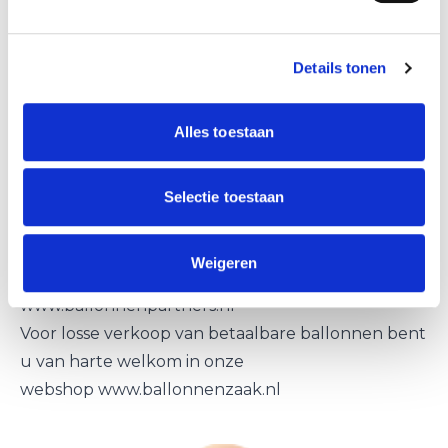
dvd´s.
Verder hebben we deze week nog de avond
Details tonen
vierdaagse van Vleuten voorzien van 450
bedrukte met helium gevulde ballonnen als
Alles toestaan
afsluiter geleverd.
Voor de driedaagse van Nieuw-Beijerland lime
groene helium ballonnen geleverd, deze waren
Selectie toestaan
gesponsord door de plaatselijke Plus supermarkt .
Voor meer informatie over ballonnen,
Weigeren
ballonnendecoraties kijk even op
www.ballonnenpartners.nl
Voor losse verkoop van betaalbare ballonnen bent
u van harte welkom in onze
webshop
www.ballonnenzaak.nl