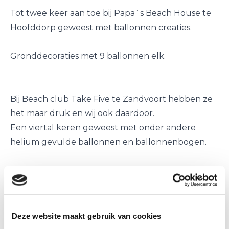
Tot twee keer aan toe bij Papa´s Beach House te
Hoofddorp geweest met ballonnen creaties.
Gronddecoraties met 9 ballonnen elk.
Bij Beach club Take Five te Zandvoort hebben ze
het maar druk en wij ook daardoor.
Een viertal keren geweest met onder andere
helium gevulde ballonnen en ballonnenbogen.
Prachtig uitzicht op de zee als achtergrond, wat
kun je als aanstande echtpaar nog meer wensen.
Je kunt bij Club take Five even kijken op de site
voor nog meer mooie foto´s.
Deze website maakt gebruik van cookies
Beach Club Take Five is nog meer dan alleen een