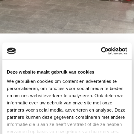
door:
ballonnenpartners
tags:
ballonnenbogen Medipoint Limburg
ballonnenbogen voor Medipoint Limburg
Deze website maakt gebruik van cookies
Voor de actie week van Medipoint in Weert, Echt,
We gebruiken cookies om content en advertenties te
Panningen en Venlo-Blerick mochten we 4
personaliseren, om functies voor social media te bieden
ballonnenbogen leveren.
en om ons websiteverkeer te analyseren. Ook delen we
Allemaal in de kleuren rood met wit.
informatie over uw gebruik van onze site met onze
U bent van harte welkom bij alle fillialen van
partners voor social media, adverteren en analyse. Deze
Medipoint voor al uw zorg- en
partners kunnen deze gegevens combineren met andere
informatie die u aan ze heeft verstrekt of die ze hebben
comforthulpmiddelen.
verzameld op basis van uw gebruik van hun services.
Ze geven u graag advies over al uw zorgvragen.