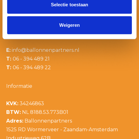
Selectie toestaan
Weigeren
Contactinformatie
E:
info@ballonnenpartners.nl
T:
06 - 394 489 21
T:
06 - 394 489 22
Informatie
KVK:
34246863
BTW:
NL 8188.53.773B01
Adres:
Ballonnenpartners
1525 RD Wormerveer - Zaandam-Amsterdam
Industrieweg 62B