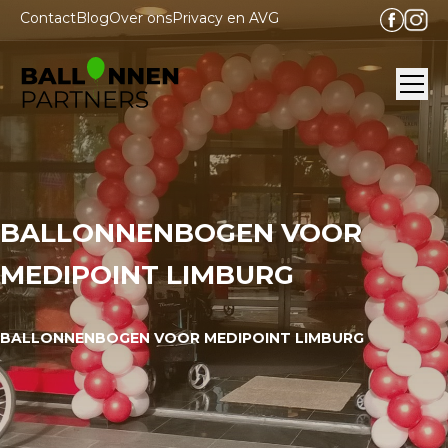
Contact
Blog
Over ons
Privacy en AVG
Ope
BALLONNENBOGEN VOOR
MEDIPOINT LIMBURG
BALLONNENBOGEN VOOR MEDIPOINT LIMBURG