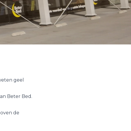
weten geel
van Beter Bed.
 boven de