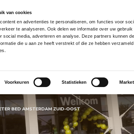
ik van cookies
ontent en advertenties te personaliseren, om functies voor soci
NPILAAR
HELIUM BALLONNEN
HELIUM BALLON TROSSEN
REUZE
erkeer te analyseren. Ook delen we informatie over uw gebruik
or social media, adverteren en analyse. Deze partners kunnen 
PECIALS
BALLONNEN BEZORGSERVICE
BALLON KLEUREN
BALL
ormatie die u aan ze heeft verstrekt of die ze hebben verzameld
es.
NENBOOG FILIAA
Voorkeuren
Statistieken
Market
STERDAM ZUID-O
ETER BED AMSTERDAM ZUID-OOST