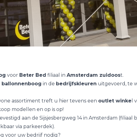
og
voor
Beter Bed
filiaal in
Amsterdam zuidoos
t.
e
ballonnenboog
in de
bedrijfskleuren
uitgevoerd, te 
one assortiment treft u hier tevens een
outlet winke
l 
rkoop modellen en op is op!
gevestigd aan de
Sijsjesbergweg 14 in Amsterdam (filiaal
kbaar via parkeerdek).
og
voor uw bedrijf nodig?