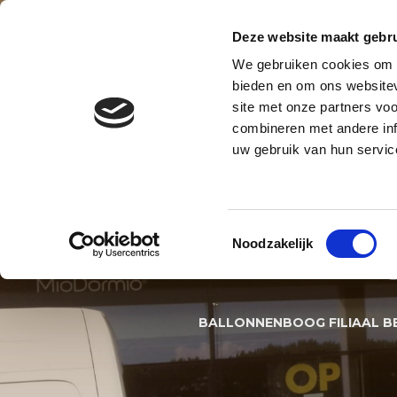
Contact
Blog
Over ons
Privacy en AVG
Deze website maakt gebru
We gebruiken cookies om c
BALLONNENBOOG
BALLONNE
bieden en om ons websitev
site met onze partners vo
BALLONNEN DECORATIES S
combineren met andere inf
uw gebruik van hun servic
BALLON
Toestemmingsselectie
Noodzakelijk
BED AM
BALLONNENBOOG FILIAAL B