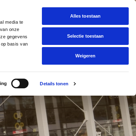
Alles toestaan
al media te
 BALLON DECORATIE
 van onze
Offerte
trending_flat
Selectie toestaan
deze gegevens
aanvragen
ONNEN BEDRUKKEN
 op basis van
Weigeren
L BETER
ing
Details tonen
OST