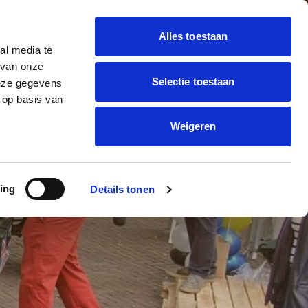
Alles toestaan
al media te
 BALLON DECORATIE
 van onze
Offerte
trending_flat
Selectie toestaan
deze gegevens
aanvragen
ONNEN BEDRUKKEN
 op basis van
Weigeren
CUM
ing
Details tonen
AL