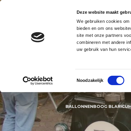
Contact
Blog
Over ons
Privacy en AVG
Deze website maakt gebru
We gebruiken cookies om c
BALLONNENBOOG
BALLONNE
bieden en om ons websitev
site met onze partners vo
BALLONNEN DECORATIES S
combineren met andere inf
uw gebruik van hun servic
BALLON
Toestemmingsselectie
Noodzakelijk
LIONS O
BALLONNENBOOG BLARICUM 