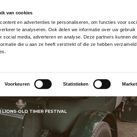
ik van cookies
ontent en advertenties te personaliseren, om functies voor soci
NPILAAR
HELIUM BALLONNEN
HELIUM BALLON TROSSEN
REUZE
erkeer te analyseren. Ook delen we informatie over uw gebruik
or social media, adverteren en analyse. Deze partners kunnen 
PECIALS
BALLONNEN BEZORGSERVICE
BALLON KLEUREN
BALL
ormatie die u aan ze heeft verstrekt of die ze hebben verzameld
es.
NENBOOG BLARI
Voorkeuren
Statistieken
Market
LD TIMER FESTIV
LIONS OLD TIMER FESTIVAL