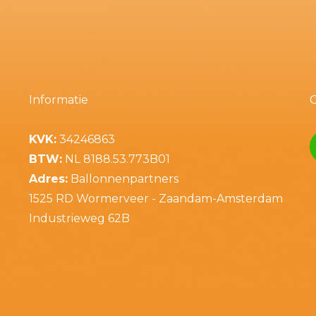
Informatie
KVK:
34246863
BTW:
NL 8188.53.773B01
Adres:
Ballonnenpartners
1525 RD Wormerveer - Zaandam-Amsterdam
Industrieweg 62B