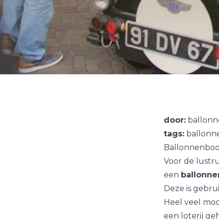
door:
ballonn
tags:
ballonne
Ballonnenboog
Voor de lustr
een
ballonn
Deze is gebrui
Heel veel moo
een loterij g