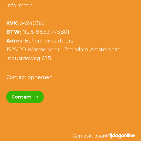
Informatie
KVK:
34246863
BTW:
NL 8188.53.773B01
Adres:
Ballonnenpartners
1525 RD Wormerveer - Zaandam-Amsterdam
Industrieweg 62B
Contact opnemen
trending_flat
Contact
Gemaakt door