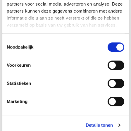
jarig bestaan met ballonnen.
partners voor social media, adverteren en analyse. Deze
Zo mochten we ook nog voor het 50 jarig bestaan
partners kunnen deze gegevens combineren met andere
informatie die u aan ze heeft verstrekt of die ze hebben
van stomerij SuperNette in Amsterdam een
verzameld op basis van uw gebruik van hun services.
feestelijke ballonnenboog plaatsen als verrassing.
Zo kreeg de eigenaar ook een oorkonde van de
Toestemmingsselectie
loco burgemeester van Amsterdam.
Noodzakelijk
Voorkeuren
Statistieken
Marketing
Details tonen