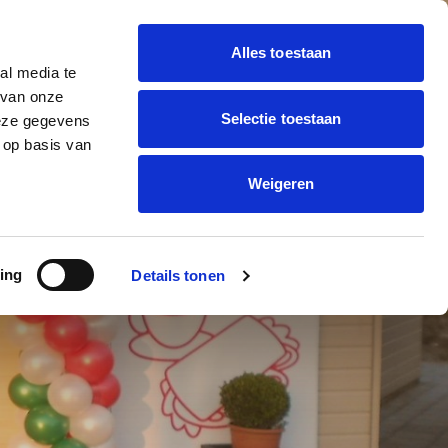
Alles toestaan
al media te
 BALLON DECORATIE
 van onze
Offerte
trending_flat
Selectie toestaan
deze gegevens
aanvragen
ONNEN BEDRUKKEN
 op basis van
Weigeren
 TE
ing
Details tonen