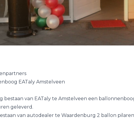
enpartners
enboog EATaly Amstelveen
rig bestaan van EATaly te Amstelveen een ballonnenboog
uren geleverd.
 bestaan van autodealer te Waardenburg 2 ballon pilare