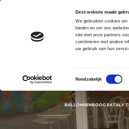
Contact
Blog
Over ons
Privacy en AVG
Deze website maakt gebru
We gebruiken cookies om c
BALLONNENBOOG
BALLONNE
bieden en om ons websitev
site met onze partners vo
BALLONNEN DECORATIES S
combineren met andere inf
uw gebruik van hun servic
BALLON
Toestemmingsselectie
Noodzakelijk
AMSTEL
BALLONNENBOOG EATALY T