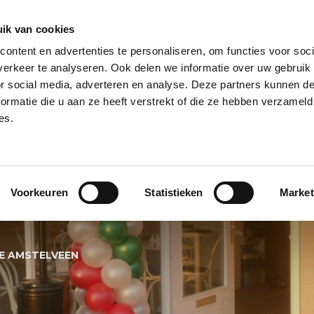
ik van cookies
ontent en advertenties te personaliseren, om functies voor soci
NPILAAR
HELIUM BALLONNEN
HELIUM BALLON TROSSEN
REUZE
erkeer te analyseren. Ook delen we informatie over uw gebruik
or social media, adverteren en analyse. Deze partners kunnen 
PECIALS
BALLONNEN BEZORGSERVICE
BALLON KLEUREN
BALL
ormatie die u aan ze heeft verstrekt of die ze hebben verzameld
es.
NENBOOG EATALY
Voorkeuren
Statistieken
Market
VEEN
E AMSTELVEEN