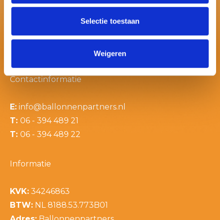
Selectie toestaan
Weigeren
Contactinformatie
E:
info@ballonnenpartners.nl
T:
06 - 394 489 21
T:
06 - 394 489 22
Informatie
KVK:
34246863
BTW:
NL 8188.53.773B01
Adres:
Ballonnenpartners