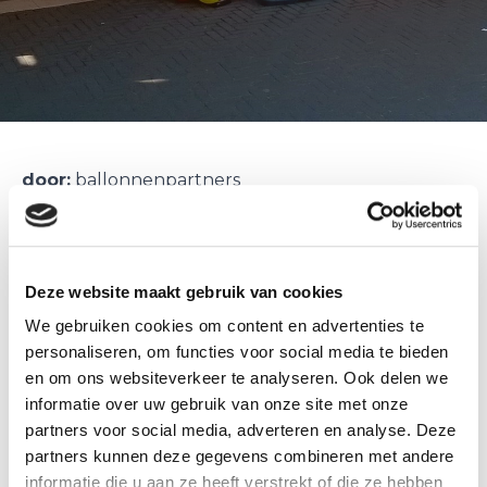
door:
ballonnenpartners
tags:
ballonnenboog en ballon pilaren Hema
Ballonnen decoraties Hema vestigingen
Voor een aantal Hema vestigingen diverse
Deze website maakt gebruik van cookies
ballonnen decoraties geleverd.
We gebruiken cookies om content en advertenties te
Onder andere 18 ballon pilaren, een aantal
personaliseren, om functies voor social media te bieden
ballonnenbogen en helium ballon trosjes.
en om ons websiteverkeer te analyseren. Ook delen we
Heeft u voor diverse filialen ook ballonnen
informatie over uw gebruik van onze site met onze
decoraties nodig, dan bent u bij ons aan het juiste
partners voor social media, adverteren en analyse. Deze
adres.
partners kunnen deze gegevens combineren met andere
informatie die u aan ze heeft verstrekt of die ze hebben
Ook twee ballonnen pilaren te Baarn voor een