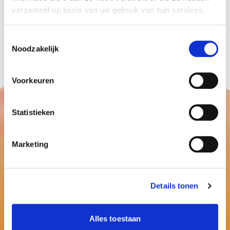
verzameld op basis van uw gebruik van hun services.
feest.
http://www.ballonnenpartners.nl/ballonnen-
Toestemmingsselectie
decoraties
Noodzakelijk
Voorkeuren
Statistieken
Marketing
Details tonen
Alles toestaan