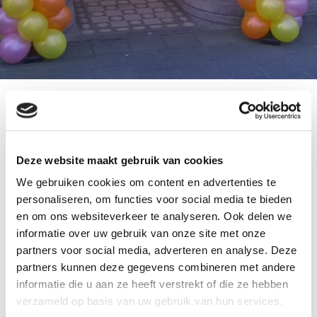
door:
ballonnenpartners.nl
tags:
ballonnenboog Graas Wormerveer
Deze website maakt gebruik van cookies
ballonnenboog Wormerveer
We gebruiken cookies om content en advertenties te
Eigenaar van Schoenmakerij Graas te Wormerveer
personaliseren, om functies voor social media te bieden
is al 25 jaar in het vak werkzaam.
en om ons websiteverkeer te analyseren. Ook delen we
informatie over uw gebruik van onze site met onze
Hiervoor een ballonnenboog geplaatst in de
partners voor social media, adverteren en analyse. Deze
kleuren geel, oranje en lichtpaars.
partners kunnen deze gegevens combineren met andere
Van harte gefeliciteerd namens
informatie die u aan ze heeft verstrekt of die ze hebben
ballonnenpartners.
verzameld op basis van uw gebruik van hun services.
betaalbare ballonnenboog nodig..