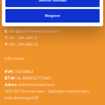
Selectie toestaan
Weigeren
Contactinformatie
E:
info@ballonnenpartners.nl
T:
06 - 394 489 21
T:
06 - 394 489 22
Informatie
KVK:
34246863
BTW:
NL 8188.53.773B01
Adres:
Ballonnenpartners
1525 RD Wormerveer - Zaandam-Amsterdam
Industrieweg 62B